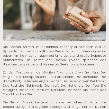
© Natalia Zotova | Dreamstime.com
Die Großen Arkana im bekannten Kartenspiel bestehen aus 22
Symbolkarten bzw. Trumpfkarten. Diese deuten auf Wendungen im
Leben hin. Sie machen auch auf Umbrüche und große Ereignisse
aufmerksam. Die Karten der Großen Arkana sprechen das
Unterbewusstsein an und können als Seelenbilder fungieren.
Zu den Tarotkarten der Großen Arkana gehören
Der Narr
,
Der
Magier
,
Die Hohepriesterin
,
Die Herrscherin
,
Der Herrscher
,
Der
Hierophant
,
Die Liebenden
,
Der Wagen
,
Die Gerechtigkeit
,
Der Eremit
,
Das Rad des Schicksals
,
Die Kraft
,
Der Gehängte
,
Der Tod
,
Die
Mäßigkeit
,
Der Teufel
,
Der Turm
,
Der Stern
,
Der Mond
,
Die Sonne
,
Das
Gericht
und
Die Welt
.
Die Kleinen Arkana bestehen aus den restlichen 56 Karten. Sie
deuten auf ganz alltägliche Belange und Dinge hin. Die Kleinen