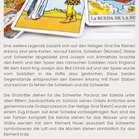
© Filindmitriy86 | Dreamstime.com
Eine weitere Legende bezieht sich auf den Heiligen Gral.
Die Kleinen
Arkana
sind jene Karten, worauf Kelche, Scheiben (Münzen), Stäbe
und Schwerter abgebildet sind. Joseph von Arimathäa brachte
den Kelch und den Speer des römischen Soldaten nach England.
Mit dem Kelch fing Joseph das Blut Christi auf und der Speer wurde
vom Soldaten in die Hüfte Jesu gestochen. Diese beiden
Gegenstände entsprechen den Kleinen Arkana, mit ihren Stäben
und Kelchen. Es fehlen die Scheiben und die Schwerter.
Die Gralsritter stehen für die Schwerter. Parzival, der Edelste unter
allen Rittern, beobachtete im Schloss seines Onkels Amfortas eine
geheimnisvolle Gralsprozession. Der Heilige Gral (Kelch) wurde von
einem Zug Frauen auf einer Scheibe vorbeigetragen. Nun sind die
vier Farben komplett.
Die Kelche
stehen für das Wasser und die
Stäbe werden mit dem Element Feuer assoziiert. Die Schwerter
symbolisieren die Luft und die Münzen stehen sinnbildlich für das
Element Erde.