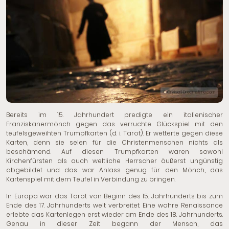
© Grytsaj | Dreamstime.com
Bereits im 15. Jahrhundert predigte ein italienischer
Franziskanermönch gegen das verruchte Glückspiel mit den
teufelsgeweihten Trumpfkarten (d. i. Tarot). Er wetterte gegen diese
Karten, denn sie seien für die Christenmenschen nichts als
beschämend. Auf diesen Trumpfkarten waren sowohl
Kirchenfürsten als auch weltliche Herrscher äußerst ungünstig
abgebildet und das war Anlass genug für den Mönch, das
Kartenspiel mit dem Teufel in Verbindung zu bringen.
In Europa war das Tarot von Beginn des 15. Jahrhunderts bis zum
Ende des 17. Jahrhunderts weit verbreitet. Eine wahre Renaissance
erlebte
das Kartenlegen
erst wieder am Ende des 18. Jahrhunderts.
Genau in dieser Zeit begann der Mensch, das