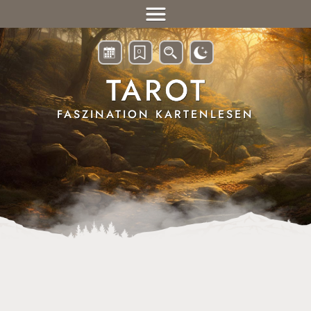
ONLINE
TAROT
0
ORAKEL &
RUNEN
FASZINATION KARTENLESEN
HOROSKOPE &
ASTROLOGIE
ESOTERIK &
WAHRSAGEN
EIN GESCHENK
VON HERZEN