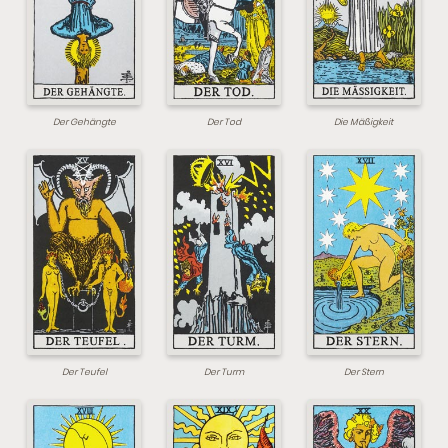
Der Gehängte
Der Tod
Die Mäßigkeit
Der Teufel
Der Turm
Der Stern