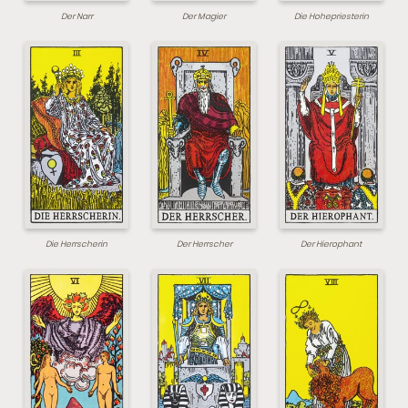
Der Narr
Der Magier
Die Hohepriesterin
Die Herrscherin
Der Herrscher
Der Hierophant