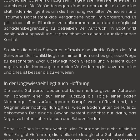
Jobwechsel oder ein Umzug sein, in gewisser Weise eine Reise ins
unbekannte. Die Veränderungen können aber auch rein innerlich
stattfinden. Hier geht es um die Trennung von alten Wünschen und
Träumen. Dabei steht das Vergangene noch im Vordergrund. Es
gilt, einer alten Situation zu entkommen und dabei möglichst
Schadensbegrenzung zu betreiben. Der Aufbruch im Boot wirkt
wenig hoffnungsvoll und ist gezeichnet von einem zurückliegenden
Konflikt.
So sind die sechs Schwerter oftmals eine direkte Folge der fünf
Schwerter. Der Konflikt liegt nun hinter Ihnen und es gilt, neue Wege
zu beschreiten. Zwar überwiegt noch Skepsis und vielleicht auch
Angst vor der Neuerung, aber eine Veränderung ist unvermeidlich
und alles ist besser als zu verweilen.
In der Ungewissheit liegt auch Hoffnung
Die sechs Schwerter deuten auf keinen hoffnungsvollen Aufbruch
hin, sondern eher auf einen Rückzug als Folge einer satten
Niederlage. Der zurückliegende Kampf war kräftezehrend, der
Gegner übermächtig. Nun gilt es, wieder Boden unter die Füße zu
bekommen. Der einzige Gewinn besteht zunächst nur darin, das
Negative hinter sich zu lassen und Ruhe zu finden.
Dabei ist Eines ist ganz wichtig, der Fährmann ist nicht allein im
Boot. Es gibt Gefährten, die vielleicht das gleiche Schicksal teilen.