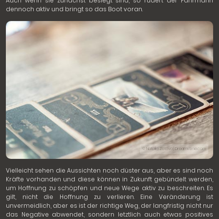
Auch wenn sie zunächst besiegt sind, so rudert der Fährmann
dennoch aktiv und bringt so das Boot voran.
© Natalia Zotova | Dreamstime.com
Vielleicht sehen die Aussichten noch düster aus, aber es sind noch
Kräfte vorhanden und diese können in Zukunft gebündelt werden,
um Hoffnung zu schöpfen und neue Wege aktiv zu beschreiten. Es
gilt, nicht die Hoffnung zu verlieren. Eine Veränderung ist
unvermeidlich, aber es ist der richtige Weg, der langfristig nicht nur
das Negative abwendet, sondern letztlich auch etwas positives