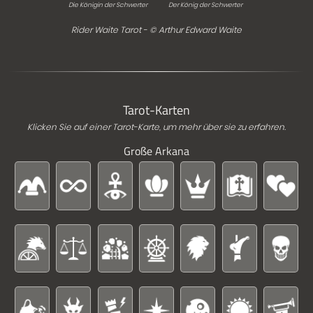
Die Königin der Schwerter
Der König der Schwerter
Rider Waite Tarot - © Arthur Edward Waite
Tarot-Karten
Klicken Sie auf einer Tarot-Karte, um mehr über sie zu erfahren.
Große Arkana