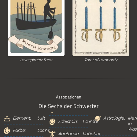
La Inspiratriz Tarot
Tarot of Lombardy
Assoziationen
Die Sechs der Schwerter
Element:
Luft
Astrologie:
Mer
Edelstein:
Larimar
in
Was
Farbe:
Lachs
Anatomie:
Knöchel