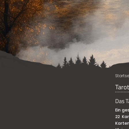
Startse
Tarot
Das T
Ein ge
22 Ka
Karten