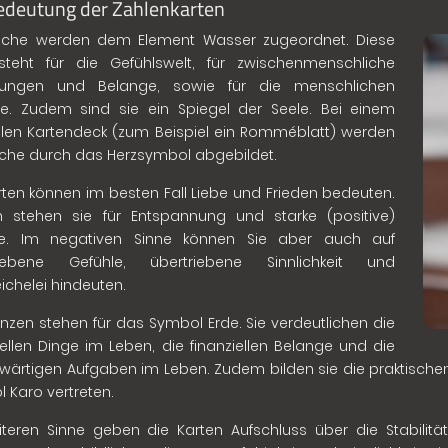
edeutung der Zahlenkarten
elche werden dem Element Wasser zugeordnet. Diese
steht für die Gefühlswelt, für zwischenmenschliche
hungen und Belange, sowie für die menschlichen
kte. Zudem sind sie ein Spiegel der Seele. Bei einem
en Kartendeck (zum Beispiel ein Romméblatt) werden
lche durch das Herzsymbol abgebildet.
rten können im besten Fall Liebe und Frieden bedeuten.
 stehen sie für Entspannung und starke (positive)
le. Im negativen Sinne können Sie aber auch auf
riebene Gefühle, übertriebene Sinnlichkeit und
chelei hindeuten.
nzen stehen für das Symbol Erde. Sie verdeutlichen die
ellen Dinge im Leben, die finanziellen Belange und die
ärtigen Aufgaben im Leben. Zudem bilden sie die praktischen
 Karo vertreten.
teren Sinne geben die Karten Aufschluss über die Stabilitä