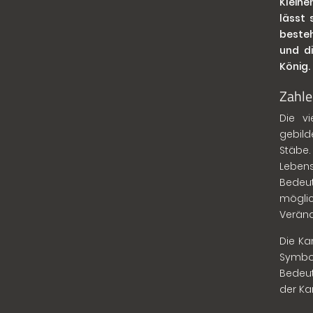
Kleine
lässt 
besteh
und di
König.
Zahle
Die v
gebild
Stäbe
Lebe
Bedeut
möglic
Veränd
Die Ka
Symbo
Bedeut
der Kar