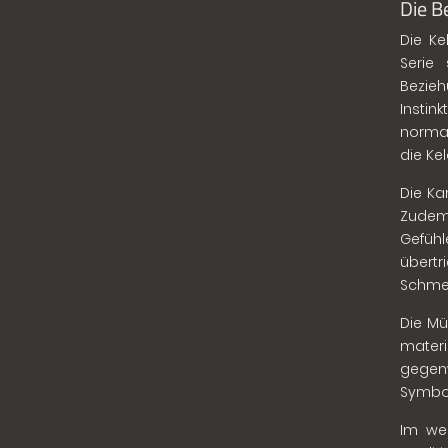
Die B
Die K
Serie 
Bezie
Instin
normal
die Ke
Die Ka
Zudem
Gefüh
übert
Schmei
Die Mü
materi
gegenw
Symbol
Im wei