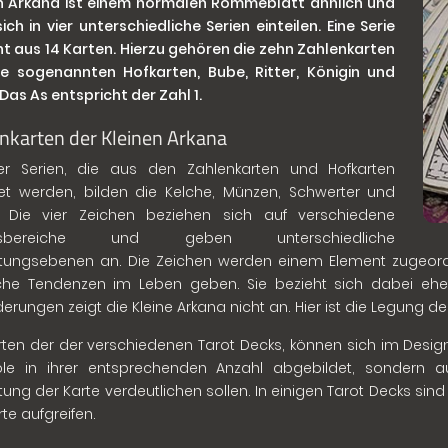
n Arkana ist einem normalen Romméblatt ähnlich und
sich in vier unterschiedliche Serien einteilen. Eine Serie
t aus 14 Karten. Hierzu gehören die zehn Zahlenkarten
e sogenannten Hofkarten, Bube, Ritter, Königin und
 Das As entspricht der Zahl 1.
nkarten der Kleinen Arkana
ier Serien, die aus den Zahlenkarten und Hofkarten
et werden, bilden die Kelche, Münzen, Schwerter und
. Die vier Zeichen beziehen sich auf verschiedene
nsbereiche und geben unterschiedliche
ungsebenen an. Die Zeichen werden einem Element zugeordn
he Tendenzen im Leben geben. Sie bezieht sich dabei eher
erungen zeigt die Kleine Arkana nicht an. Hier ist die Legung d
rten der der verschiedenen Tarot Decks, können sich im Design
le in ihrer entsprechenden Anzahl abgebildet, sondern au
ung der Karte verdeutlichen sollen. In einigen Tarot Decks si
te aufgreifen.