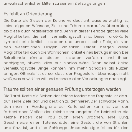
unwahrscheinlichen Mitteln zu seinem Ziel zu gelangen.
Es fehlt an Orientierung
Die Karte die Sieben der Kelche verdeutlicht, dass es wichtig ist,
seine eigenen Wünsche, Ziele und Träume darauf zu überprüfen,
ob diese auch realisierbar sind. Denn in dieser Periode gibt es viele
Möglichkeiten, die sehr verheißungsvoll sind. Diese Tarot-Karte
symbolisiert nämlich Illusionen und unrealistische Ziele, die von
den wesentlichen Dingen ablenken. Leider bergen diese
Möglichkeiten auch die Wahrscheinlichkeit eines Betrugs in sich. Der
Betreffende könnte diesen Illusionen verfallen und ihnen
nachjagen, obwohl dies nur sinnlos wäre. Denn selbst kleine
verheißungsvolle Dinge könnten ihm mehr Schaden als Nutzen
bringen. Oftmals ist es so, dass der Fragesteller überhaupt nicht
weiß, was er wirklich will und deshalb allen Verlockungen nachjagt.
Träume sollten einer genauen Prüfung unterzogen werden
Die Tarot-Karte die Sieben der Kelche fordert den Fragesteller dazu
auf, seine Ziele klar und deutlich zu definieren. Der schwarze Mann,
den man im Vordergrund der Karte sehen kann, ist von der
farbenfrohen Vielfalt der Kelche sehr angetan. So beinhalten die
Kelche neben der Frau auch einen Drachen, eine Burg,
Geschmeide, einen Totenschädel, eine Gestalt, die von Strahlen
umkränzt ist, und eine Schlange. Umso wichtiger ist es für den