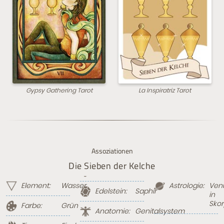
Gypsy Gathering Tarot
La Inspiratriz Tarot
Assoziationen
Die Sieben der Kelche
Element:
Wasser
Astrologie:
Ven
Edelstein:
Saphir
in
Skor
Farbe:
Grün
Anatomie:
Genitalsystem