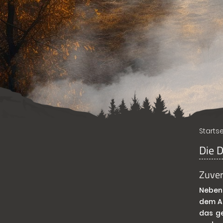
Startse
Die D
Zuver
Neben
dem As
das ge