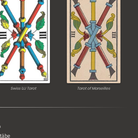
Swiss 1JJ Tarot
Tarot of Marseilles
n
Stäbe