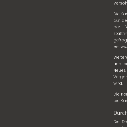
Versöh
Die Ka
auf de
der B
stattfi
gefrag
ein wi
Weiter
und er
Neues 
Vergan
wird.
Die Ka
die Ka
Durch
Die Dr