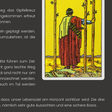
eg das Gipfelkreuz
angekommen erfreut
können.
eln geplagt werden,
umzukehren, ist die
tte führen zum Ziel.
ht ganz leichte Weg
ick sind nicht nur am
© 1909 A.E.Waite (Public Domain)
kennzeichnet werden,
 auch im Tal werden
, dass unser Lebensziel am Horizont sichtbar wird. Die drei
 nämlich sehr gute Aussichten und eine sichere Basis.