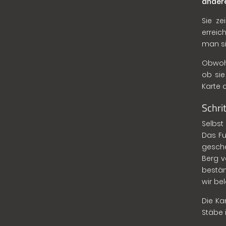
andere
Sie ze
erreic
man si
Obwohl
ob sie
Karte 
Schrit
Selbst
Das Fu
geschaf
Berg v
bestän
wir bel
Die Ka
Stäbe 