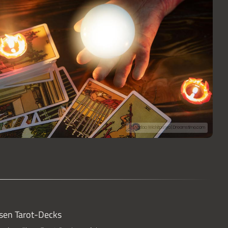
© Engdao Wichitpunya | Dreamstime.com
rsen Tarot-Decks