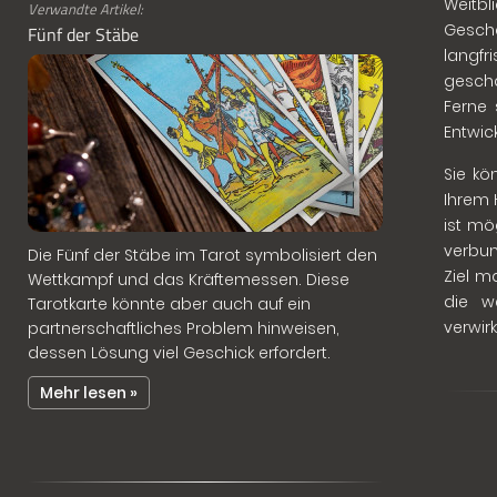
Weitb
Verwandte Artikel:
Geschä
Fünf der Stäbe
langfr
gescha
Ferne 
Entwic
Sie kö
Ihrem 
ist mö
verbun
Die Fünf der Stäbe im Tarot symbolisiert den
Ziel m
Wettkampf und das Kräftemessen. Diese
die we
Tarotkarte könnte aber auch auf ein
verwirk
partnerschaftliches Problem hinweisen,
dessen Lösung viel Geschick erfordert.
Mehr lesen »