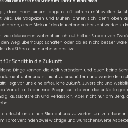
s will die Karte drei Stäbe im Tarot ausdrücken.
igt, dass nach einem langem, oft extrem mühevollen Aufsti
ht wird. Die Strapazen und Mühen lohnen sich, denn oben 
ch daran, einen Blick auf den leuchtenden Horizont werfen zu 
 viele Menschen wahrscheinlich auf halber Strecke von Zweif
 den Weg überhaupt schaffen oder ob es nicht besser wäre 
der drei Stäbe eine durchaus positive.
t für Schritt in die Zukunft
 kleine Dinge können die Welt verändern und auch kleine Schri
ndament unter uns ist nicht zu erschüttern und wurde der nic
ft, liegt vor uns eine erfreuliche Zukunft. Zuversicht und Weitbl
on Vorteil. Im Leben sind Ereignisse, die von dieser Karte ge
dig, aussichtsreich und verlässlich. Aber nicht nur am Berg,
ohnt.
rte erlaubt uns, einen Blick auf uns zu werfen, um zu erkennen
im Tarot verbinden zwei wichtige und wünschenswerte Aspekte,