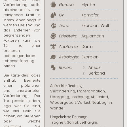
Geruch:
Myrrhe
Veränderung sollte
als eine positive und
Öl:
Kampfer
reinigende Kraft in
Ihrem Leben begrüßt
werden. Der Tod und
Tiere:
Skorpion, Wolf
das Entfernen von
begrenzenden
Edelstein:
Aquamarin
Faktoren kann die
Tür zu einer
Anatomie:
Darm
breiteren,
befriedigenderen
Astrologie:
Skorpion
Lebenserfahrung
öffnen.
Runen:
Ansuz
Berkana
Die Karte des Todes
enthält Elemente
Aufrechte Deutung:
einer plötzlichen
und unerwarteten
Veränderung, Transformation,
Veränderung. Der
Übergang, Loslösung, Abschied,
Tod passiert jedem,
Wiedergeburt, Verlust, Neubeginn,
egal wer Sie sind,
Wandel
wie viel Geld Sie
haben, wo Sie leben
Umgekehrte Deutung:
oder welche
Trägheit, Schlaf, Lethargie,
Hautfarbe Sie