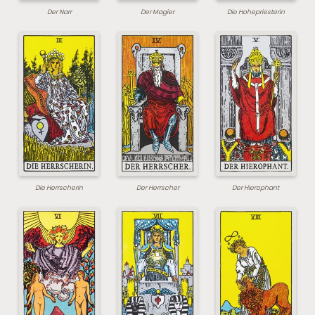
Der Narr
Der Magier
Die Hohepriesterin
Die Herrscherin
Der Herrscher
Der Hierophant