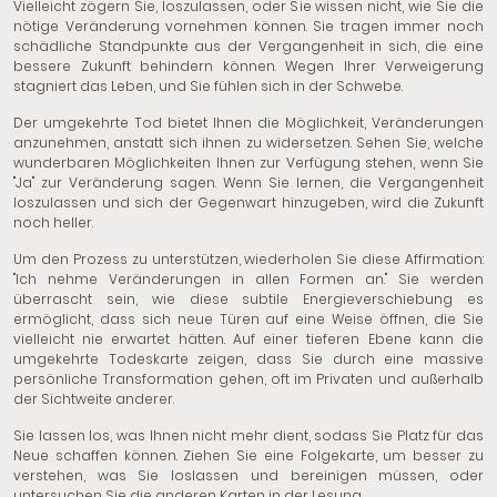
Vielleicht zögern Sie, loszulassen, oder Sie wissen nicht, wie Sie die
nötige Veränderung vornehmen können. Sie tragen immer noch
schädliche Standpunkte aus der Vergangenheit in sich, die eine
bessere Zukunft behindern können. Wegen Ihrer Verweigerung
stagniert das Leben, und Sie fühlen sich in der Schwebe.
Der umgekehrte Tod bietet Ihnen die Möglichkeit, Veränderungen
anzunehmen, anstatt sich ihnen zu widersetzen. Sehen Sie, welche
wunderbaren Möglichkeiten Ihnen zur Verfügung stehen, wenn Sie
"Ja" zur Veränderung sagen. Wenn Sie lernen, die Vergangenheit
loszulassen und sich der Gegenwart hinzugeben, wird die Zukunft
noch heller.
Um den Prozess zu unterstützen, wiederholen Sie diese Affirmation:
"Ich nehme Veränderungen in allen Formen an." Sie werden
überrascht sein, wie diese subtile Energieverschiebung es
ermöglicht, dass sich neue Türen auf eine Weise öffnen, die Sie
vielleicht nie erwartet hätten. Auf einer tieferen Ebene kann die
umgekehrte Todeskarte zeigen, dass Sie durch eine massive
persönliche Transformation gehen, oft im Privaten und außerhalb
der Sichtweite anderer.
Sie lassen los, was Ihnen nicht mehr dient, sodass Sie Platz für das
Neue schaffen können. Ziehen Sie eine Folgekarte, um besser zu
verstehen, was Sie loslassen und bereinigen müssen, oder
untersuchen Sie die anderen Karten in der Lesung.