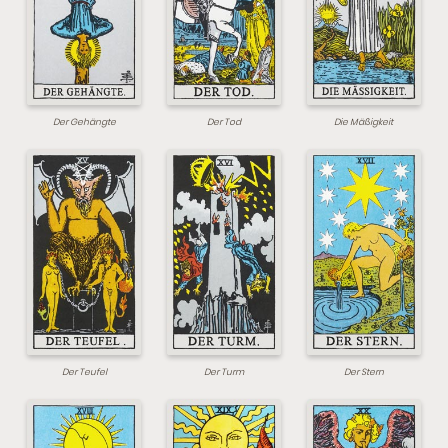
Der Gehängte
Der Tod
Die Mäßigkeit
Der Teufel
Der Turm
Der Stern