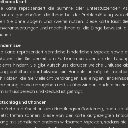
Helfende Kraft
se Karte repräsentiert die Summe aller unterstützenden A
raktereigenschaften, die Ihnen bei der Problemlösung weiterh
fen Sie ohne Zögern und Zweifel nutzen. Diese Karte lässt Si
enverantwortungen und macht Ihnen all die Dinge bewusst, die
ichen.
Hindernisse
se Karte repräsentiert sämtliche hinderlichen Aspekte sowie
ckaden, die Sie derzeit am Fortkommen oder an der Lösu
blems hindern. Sie gibt Aufschluss darüber, welche Einflüsse a
kung entfalten oder teilweise ein Handeln unmöglich machen.
h Fakten, die Sie vielleicht verdrängen. Bei einigen Hindernisse
forderung, diese anzugehen und zu überwinden, andere entz
em Einflussbereich und Geduld ist gefragt.
Ratschlag und Chancen
se Karte repräsentiert eine Handlungsaufforderung, denn sie s
 jetzt treffen können. Diese von der Karte aufgezeigten Ent
klang mit sämtlichen anderen wirksamen Aspekten, sodass sie in