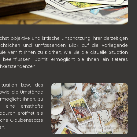
© Björn Wylezich | Dreamstime.com
hst objektive und kritische Einschätzung Ihrer derzeitigen
ichtlichen und umfassenden Blick auf die vorliegende
verhilft Ihnen zu Klarheit, wie Sie die aktuelle Situation
einflussen. Damit ermöglicht Sie Ihnen ein tieferes
chkeitstendenzen.
ituation bzw. des
 sowie die Umstände
rmöglicht Ihnen, zu
eine ernsthafte
durch eröffnet sie
liche Glaubenssätze
en.
© Enchanted _fairy | Dreamstime.com