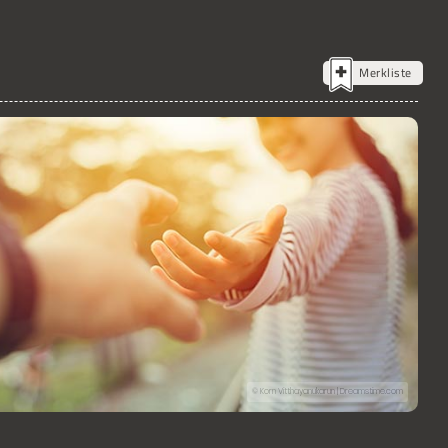
Merkliste
© Korn Vitthayanukarun | Dreamstime.com