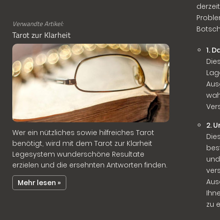
derzei
Proble
Verwandte Artikel:
Botsch
Tarot zur Klarheit
1. 
Die
Lag
Aus
wah
Ver
2. 
Wer ein nützliches sowie hilfreiches Tarot
Die
benötigt, wird mit dem Tarot zur Klarheit
bes
Legesystem wunderschöne Resultate
und
erzielen und die ersehnten Antworten finden.
ve
Aus
Mehr lesen »
Ihn
zu 