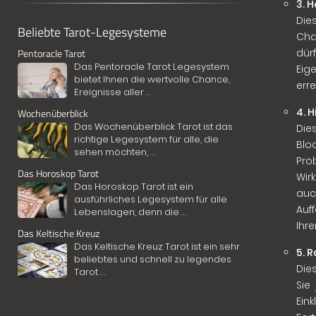
3. 
Die
Beliebte Tarot-Legesysteme
Cha
Pentoracle Tarot
dür
Das Pentoracle Tarot Legesystem
Eig
bietet Ihnen die wertvolle Chance,
erre
Ereignisse aller
...
4. 
Wochenüberblick
Das Wochenüberblick Tarot ist das
Die
richtige Legesystem für alle, die
Blo
sehen möchten,
...
Pro
Das Horoskop Tarot
Wir
Das Horoskop Tarot ist ein
auc
ausführliches Legesystem für alle
Auf
Lebenslagen, denn die
...
Ihr
Das Keltische Kreuz
Das Keltische Kreuz Tarot ist ein sehr
5. 
beliebtes und schnell zu legendes
Die
Tarot
...
Sie
Ein