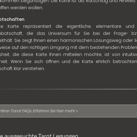
tkommen begünstigen. Die Karte ist als Ratschlag und Hinweis
riffen werden wollen.
Botschaften
se Karte repräsentiert die eigentliche, elementare und 
nbotschaft, die das Universum für Sie bei der Frage- bz
eithält. Sie zeigt Ihnen einen harmonischen Lösungsweg oder lie
weise auf den richtigen Umgang mit dem bestehenden Problem
sheit, die diese Karte Ihnen mitteilen möchte, ist von intuit
rheit. Wenn Sie sich öffnen und die Karte ehrlich betrachte
chaft klar verstehen.
nline-Tarot FAQs: Erfahren Sie hier mehr »
ie ausgesuchte Tarot Legungen