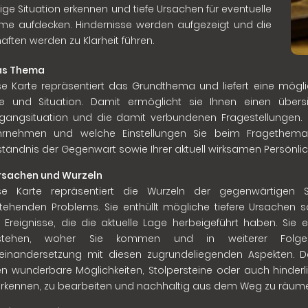
tige Situation erkennen und tiefe Ursachen für eventuelle
me aufdecken. Hindernisse werden aufgezeigt und die
aften werden zu Klarheit führen.
Das Thema
se Karte repräsentiert das Grundthema und liefert eine möglic
e und Situation. Damit ermöglicht sie Ihnen einen übers
gangsituation und die damit verbundenen Fragestellungen. Sie 
rnehmen und welche Einstellungen Sie beim Fragethema be
ständnis der Gegenwart sowie Ihrer aktuell wirksamen Persönli
Ursachen und Wurzeln
se Karte repräsentiert die Wurzeln der gegenwärtigen S
tehenden Problems. Sie enthüllt mögliche tiefere Ursachen
 Ereignisse, die die aktuelle Lage herbeigeführt haben. Sie e
rstehen, woher Sie kommen und in weiterer Folge 
einandersetzung mit diesen zugrundeliegenden Aspekten. Da
en wunderbare Möglichkeiten, Stolpersteine oder auch hinder
erkennen, zu bearbeiten und nachhaltig aus dem Weg zu räum