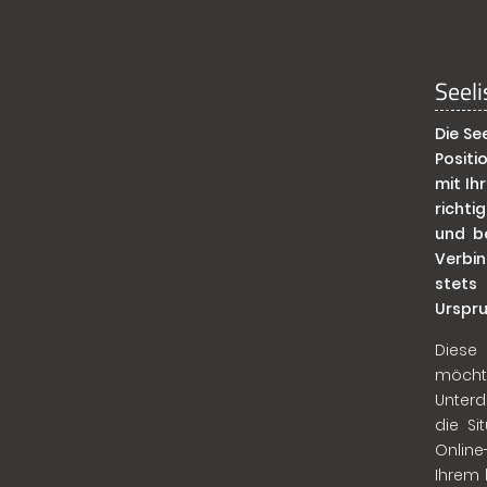
Seeli
Die Se
Positi
mit Ih
richti
und b
Verbin
stets
Urspru
Diese
möcht
Unter
die Si
Online
Ihrem 