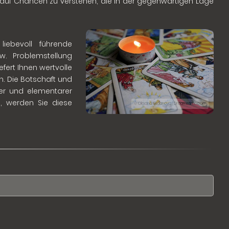
 auf Chancen zu verstehen, die in der gegenwärtigen Lage
liebevoll führende
w. Problemstellung
fert Ihnen wertvolle
. Die Botschaft und
iver und elementarer
n, werden Sie diese
© Oksana Skidanova | Dreamstime.com