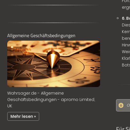
For
erg
6. 
Die
Ker
Allgemeine Geschäftsbedingungen
ber
Hin
Wei
Kla
Bots
Wahrsager.de - Allgemeine
Geschäftsbedingungen - apromo Limited,
O
UK
Mehr lesen »
Für S