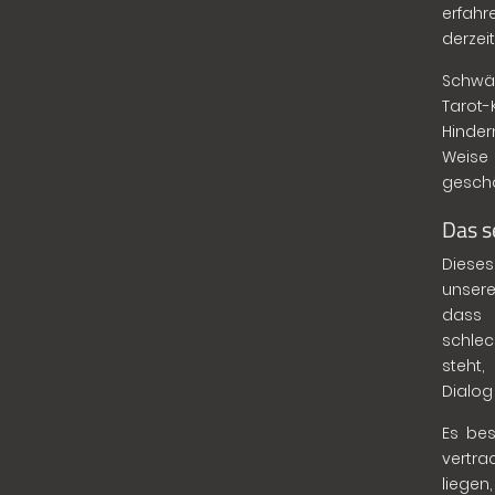
erfahr
derzei
Schwäc
Tarot-
Hinder
Weise 
geschö
Das s
Dieses
unsere
dass 
schlec
steht,
Dialog 
Es bes
vertr
liegen