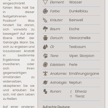
Element:
Wasser
eingeschränkt
fühlen. Was hält Sie
Farbe:
Dunkelblau
in dieser
festgefahrenen
Kräuter:
Beinwell
Position? Was
hindert Sie daran,
Baum:
Esche
sich vorwärts zu
bewegen? Auf einer
Geruch:
Gewürznelke
Ebene bittet der
Gehängte Mann Sie,
Öl:
Teebaum
sich zu ergeben und
loszulassen. Anstatt
in bestimmte
Tiere:
Viper, Skorpion
Ergebnisse zu
investieren, oder
Edelstein:
Perle
sich Ihren
gegenwärtigen
Anatomie:
Ernährungsrgane
Umständen zu
widersetzen,
Astrologie:
Neptun
akzeptieren Sie sie
und erlauben Sie
Runen:
Eihwaz
sich, mit dem Leben
Tiwaz
zu fließen.
Aufrechte Deutung:
Auf einer anderen