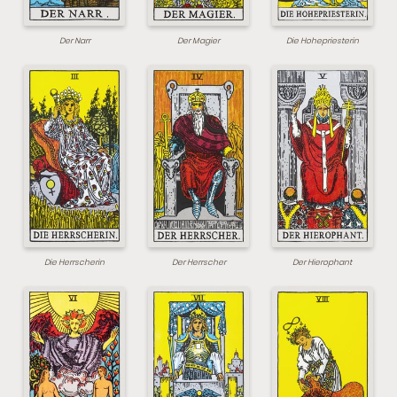
Der Narr
Der Magier
Die Hohepriesterin
Die Herrscherin
Der Herrscher
Der Hierophant