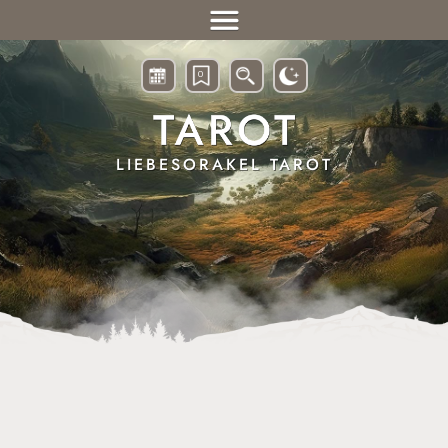
ONLINE
TAROT
0
ORAKEL &
RUNEN
LIEBESORAKEL TAROT
HOROSKOPE &
ASTROLOGIE
ESOTERIK &
WAHRSAGEN
EIN GESCHENK
VON HERZEN