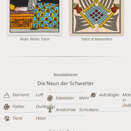
Rider Waite Tarot
Tarot of Marseilles
Assoziationen
Die Neun der Schwerter
Element:
Luft
Astrologie:
Mar
Edelstein:
Mehl
in
Zwil
Farbe:
Dunkellila
Anatomie:
Schultern
Tiere:
Hase