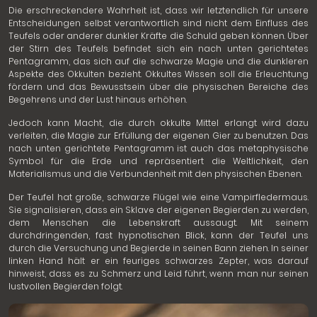
Die erschreckendere Wahrheit ist, dass wir letztendlich für unsere
Entscheidungen selbst verantwortlich sind nicht dem Einfluss des
Teufels oder anderer dunkler Kräfte die Schuld geben können. Über
der Stirn des Teufels befindet sich ein nach unten gerichtetes
Pentagramm, das sich auf die schwarze Magie und die dunkleren
Aspekte des Okkulten bezieht. Okkultes Wissen soll die Erleuchtung
fördern und das Bewusstsein über die physischen Bereiche des
Begehrens und der Lust hinaus erhöhen.
Jedoch kann Macht, die durch okkulte Mittel erlangt wird dazu
verleiten, die Magie zur Erfüllung der eigenen Gier zu benutzen. Das
nach unten gerichtete Pentagramm ist auch das metaphysische
Symbol für die Erde und repräsentiert die Weltlichkeit, den
Materialismus und die Verbundenheit mit den physischen Ebenen.
Der Teufel hat große, schwarze Flügel wie eine Vampirfledermaus.
Sie signalisieren, dass ein Sklave der eigenen Begierden zu werden,
dem Menschen die Lebenskraft aussaugt. Mit seinem
durchdringenden, fast hypnotischen Blick, kann der Teufel uns
durch die Versuchung und Begierde in seinen Bann ziehen. In seiner
linken Hand hält er ein feuriges schwarzes Zepter, was darauf
hinweist, dass es zu Schmerz und Leid führt, wenn man nur seinen
lustvollen Begierden folgt.