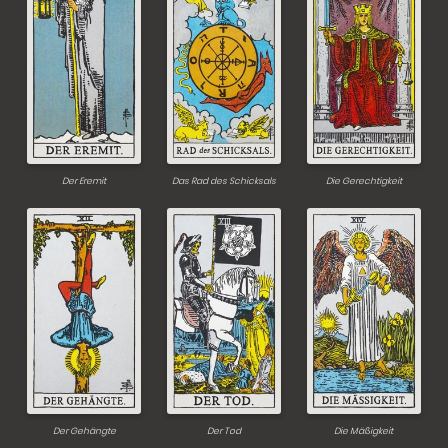
Der Eremit
Das Rad des Schicksals
Die Gerechtigkeit
Der Gehängte
Der Tod
Die Mäßigkeit