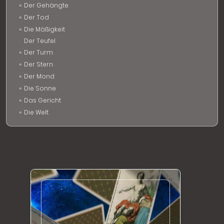
Der Gehängte
Der Tod
Die Mäßigkeit
Der Teufel
Der Turm
Der Stern
Der Mond
Die Sonne
Das Gericht
Die Welt