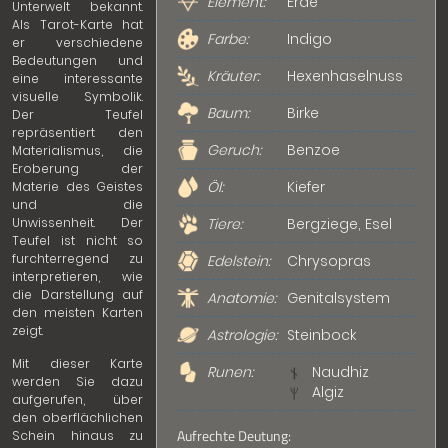
Element:
Erde
Unterwelt bekannt.
Als Tarot-Karte hat
Farbe:
Indigo
er verschiedene
Bedeutungen und
Kräuter:
Hexenhaselnuss
eine interessante
visuelle Symbolik.
Baum:
Birke
Der Teufel
repräsentiert den
Geruch:
Benzoe
Materialismus, die
Eroberung der
Öl:
Kiefer
Materie des Geistes
und die
Unwissenheit. Der
Tiere:
Bergziege, Esel
Teufel ist nicht so
furchterregend zu
Edelstein:
Chrysopras
interpretieren, wie
die Darstellung auf
Anatomie:
Genitalsystem
den meisten Karten
zeigt.
Astrologie:
Steinbock
Mit dieser Karte
Runen:
Naudhiz
werden Sie dazu
Algiz
aufgerufen, über
den oberflächlichen
Aufrechte Deutung:
Schein hinaus zu