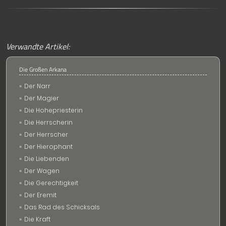
Verwandte Artikel:
Die Großen Arkana
Der Narr
Der Magier
Die Hohepriesterin
Die Herrscherin
Der Herrscher
Der Hierophant
Die Liebenden
Der Wagen
Die Gerechtigkeit
Der Eremit
Das Rad des Schicksals
Die Kraft