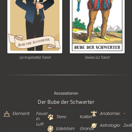
La Inspiratriz Tarot
Swiss 1JJ Tarot
Assoziationen
Der Bube der Schwerter
Element:
Feuer
Anatomie:
-
Tiere:
Kolibri
in
Luft
Astrologie:
Zwil
Edelstein:
Granat