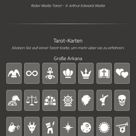
Rider Waite Tarot - © Arthur Edward Waite
Tarot-Karten
Klicken Sie auf einer Tarot-Karte, um mehr über sie zu erfahren.
Große Arkana