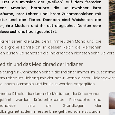
. Erst die Invasion der „Weißen“ auf dem fremden
nent Amerika, beraubte die Ur-Einwohner ihrer
sräume, ihrer Lehren und ihrem Zusammenleben mit
atur und den Tieren. Dennoch sind Weisheiten der
er, ihre Medizin und ihr astrologisches Denken sehr
lussreich und hoch geschätzt.
dianer sehen die Erde, den Himmel, den Mond und die
als große Familie an, in dessen Reich die Menschen
len dürfen. So schätzen die Indianer den Planeten sehr. Sie vere
edizin und das Medizinrad der Indianer
sprung für Krankheiten sehen die Indianer immer im Zusam
m Leben im Einklang mit der Natur. Wenn dieses Gleichgewic
re innere Harmonie und ihr Geist werden angegriffen.
nische Rituale, die durch die Mediziner, die Schamanen,
geführt werden, Kräuterheilkunde, Philosophie und
hoanalyse, sind die Grundlagen der
lungsmethoden. In erster Linie geht es zumeist darum