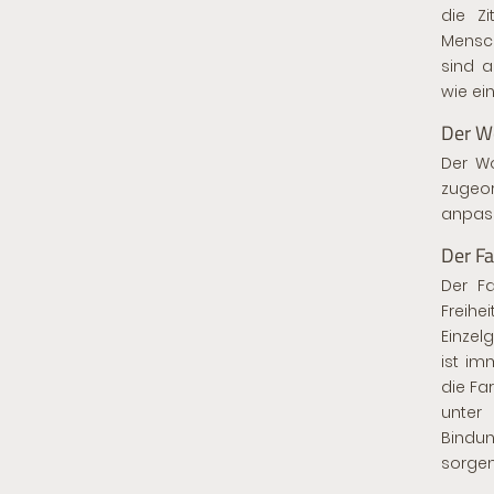
die Z
Mensch
sind a
wie ein
Der W
Der Wo
zugeo
anpass
Der Fa
Der Fa
Freih
Einzel
ist im
die Fa
unter
Bindun
sorgenf