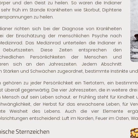
rper und den Geist zu heilen. So waren die Indianer
sehr früh im Stande Krankheiten wie Skorbut, Diphterie
erspannungen zu heilen.
dianer richten sich bei der Diagnose von Krankheiten
ei der Einschätzung der menschlichen Psyche nach
dizinrad. Das Medizinrad unterteilen die Indianer in
 Geburtszeiten. Diese Zeiten entsprechen den
schiedlichen Persönlichkeiten der Menschen und
tieren sich an den Jahreszeiten. Jedem Abschnitt
 Stärken und Schwächen zugeordnet, bestimmte Instinkte und
gehören zu jeder Persönlichkeit ein Tiertotem, ein bestimmt
ist überall gegenwärtig. Die vier Jahreszeiten, die in weitere d
n Mensch auf sein Leben schaut.
er Frühling steht für Kindh
hwänglichkeit, der Herbst für das erwachsene Leben, für Ver
te Weisheit des Lebens. Auch die vier Elemente ergä
srichtungen entscheidend: Luft im Norden, Feuer im Osten, Wa
nische Sternzeichen