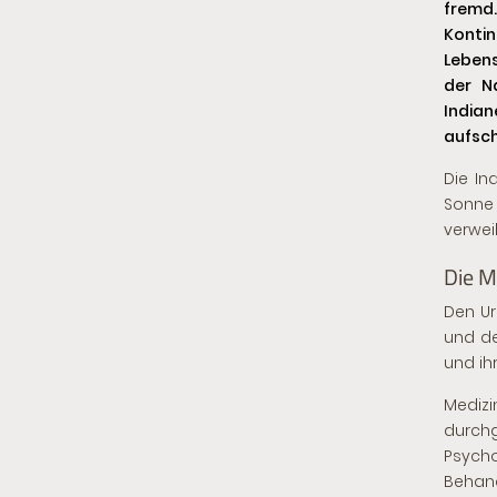
fremd
Konti
Leben
der N
Indian
aufsch
Die In
Sonne 
verwei
Die M
Den Ur
und de
und ih
Medizi
durch
Psyc
Behand