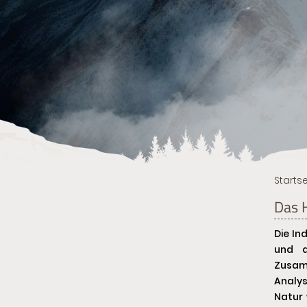
Startse
Das 
Die In
und a
Zusamm
Analy
Natur 