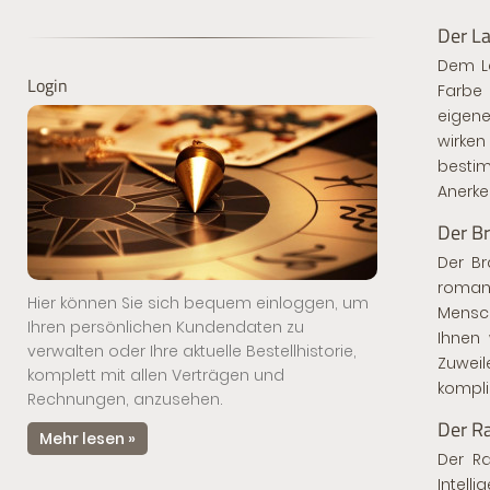
Der L
Dem La
Login
Farbe 
eigene
wirke
bestim
Anerke
Der B
Der Br
romant
Hier können Sie sich bequem einloggen, um
Mensc
Ihren persönlichen Kundendaten zu
Ihnen 
verwalten oder Ihre aktuelle Bestellhistorie,
Zuwei
komplett mit allen Verträgen und
kompliz
Rechnungen, anzusehen.
Der R
Mehr lesen »
Der Ra
Intel