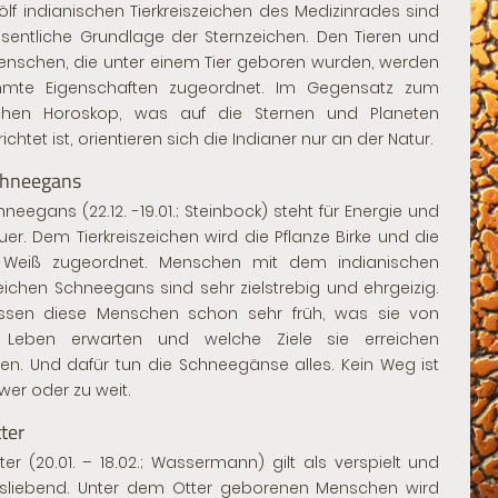
ölf indianischen Tierkreiszeichen des Medizinrades sind
sentliche Grundlage der Sternzeichen. Den Tieren und
nschen, die unter einem Tier geboren wurden, werden
mmte Eigenschaften zugeordnet. Im Gegensatz zum
ichen Horoskop, was auf die Sternen und Planeten
chtet ist, orientieren sich die Indianer nur an der Natur.
chneegans
hneegans (22.12. -19.01.; Steinbock) steht für Energie und
er. Dem Tierkreiszeichen wird die Pflanze Birke und die
 Weiß zugeordnet. Menschen mit dem indianischen
eichen Schneegans sind sehr zielstrebig und ehrgeizig.
issen diese Menschen schon sehr früh, was sie von
 Leben erwarten und welche Ziele sie erreichen
n. Und dafür tun die Schneegänse alles. Kein Weg ist
wer oder zu weit.
ter
ter (20.01. – 18.02.; Wassermann) gilt als verspielt und
itsliebend. Unter dem Otter geborenen Menschen wird