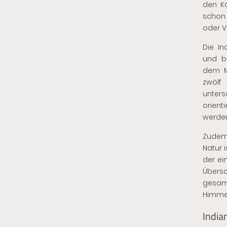
den Kö
schon 
oder V
Die In
und b
dem Me
zwölf
unter
orien
werden
Zudem 
Natur 
der ei
Übersc
gesam
Himmel
India