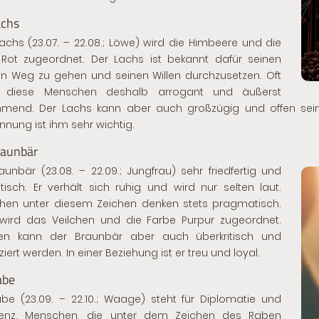
achs
chs (23.07. – 22.08.; Löwe) wird die Himbeere und die
Rot zugeordnet. Der Lachs ist bekannt dafür seinen
n Weg zu gehen und seinen Willen durchzusetzen. Oft
n diese Menschen deshalb arrogant und äußerst
mend. Der Lachs kann aber auch großzügig und offen sein. E
nnung ist ihm sehr wichtig.
raunbär
aunbär (23.08. – 22.09.; Jungfrau) sehr friedfertig und
isch. Er verhält sich ruhig und wird nur selten laut.
hen unter diesem Zeichen denken stets pragmatisch.
wird das Veilchen und die Farbe Purpur zugeordnet.
len kann der Braunbär aber auch überkritisch und
iert werden. In einer Beziehung ist er treu und loyal.
abe
be (23.09. – 22.10.; Waage) steht für Diplomatie und
ligenz. Menschen, die unter dem Zeichen des Raben