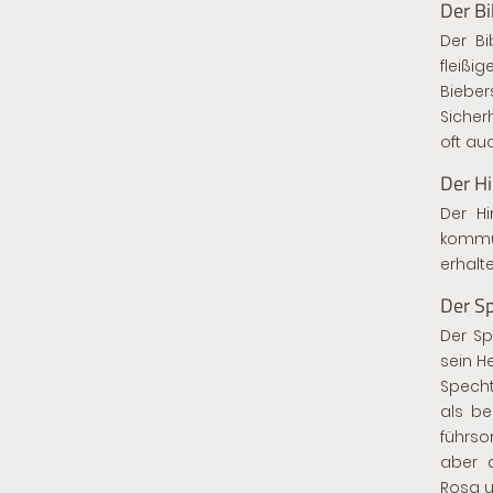
Der Bi
Der Bi
fleißi
Biebe
Sicher
oft au
Der Hi
Der Hi
kommun
erhalt
Der S
Der Sp
sein H
Specht
als be
führso
aber a
Rosa u