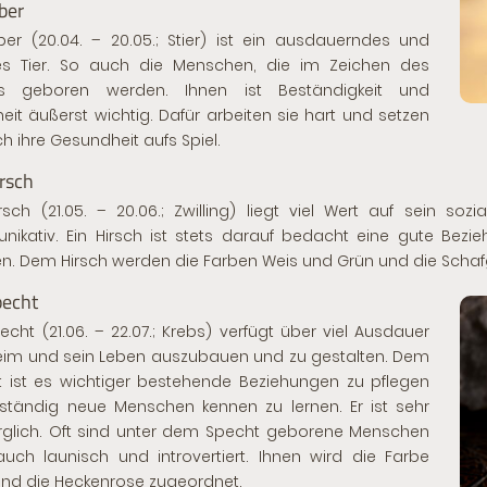
ber
ber (20.04. – 20.05.; Stier) ist ein ausdauerndes und
ges Tier. So auch die Menschen, die im Zeichen des
rs geboren werden. Ihnen ist Beständigkeit und
heit äußerst wichtig. Dafür arbeiten sie hart und setzen
ch ihre Gesundheit aufs Spiel.
rsch
rsch (21.05. – 20.06.; Zwilling) liegt viel Wert auf sein so
ikativ. Ein Hirsch ist stets darauf bedacht eine gute Bezi
en. Dem Hirsch werden die Farben Weis und Grün und die Scha
pecht
echt (21.06. – 22.07.; Krebs) verfügt über viel Ausdauer
eim und sein Leben auszubauen und zu gestalten. Dem
 ist es wichtiger bestehende Beziehungen zu pflegen
ständig neue Menschen kennen zu lernen. Er ist sehr
rglich. Oft sind unter dem Specht geborene Menschen
uch launisch und introvertiert. Ihnen wird die Farbe
nd die Heckenrose zugeordnet.