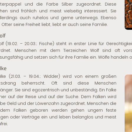
itterpappel und die Farbe Silber zugeordnet. Diese
en sind fröhlich und meist vielseitig interessiert. Sie
llerdings auch ruhelos und gerne unterwegs. Ebenso
 Otter seine Freiheit liebt, liebt er auch seine Familie.
olf
lf (19.02. – 20.03.; Fische) steht in erster Linie für Gerechti
rdnet. Menschen mit dem Tierzeichen Wolf sind oft vors
ungsfähig und setzen sich für ihre Familie ein. Wölfe handeln oft 
lke
lke (21.03. – 19.04.; Widder) wird von einem großen
eitsdrang beherrscht. Oft sind diese Menschen
gänger. Sie sind egozentrisch und unbeständig. Ein Falke
mer auf der Reise und auf der Suche. Dem Falken wird
rbe Geld und der Löwenzahn zugeordnet. Menschen die
 dem Falken geboren werden gehen ungern feste
gen oder Verträge ein und leben belanglos und meist
rei.