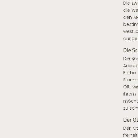
Die zw
die we
den Me
besti
westl
ausgeri
Die S
Die Sc
Ausdau
Farbe
Sternz
Oft w
ihrem
möchte
zu sch
Der Ot
Der Ot
freihe