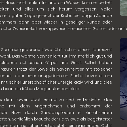
en Nass nicht fehlen. Im und am Wasser kann er perfekt
alten und alles um sich herum vergessen. Voller
e und guter Dinge genießt der Krebs die langen Abende
ommers dann aber wieder in geselliger Runde oder
rauter Zweisamkeit vorzugsweise heimischen Garten oder auf
 Sommer geborene Löwe fühlt sich in dieser Jahreszeit
g wohl. Das warme Sonnenlicht tut ihm merklich gut und
belebend auf seinen Körper und Geist. Selbst hohen
aturen trotzt der Löwe als Savannentier mit stoischer
enheit oder einer ausgedehnten Siesta, bevor er am
mit schier unerschöpflicher Energie aktiv wird und dies
s bis in die frühen Morgenstunden bleibt.
es dem Löwen doch einmal zu heiß, verbindet er das
liche mit dem Angenehmen und entkommt der
nde Hitze durch Shoppingtouren in klimatisierten
ften. Schließlich braucht der Partylöwe als begeisterter
ber sommerlicher Fiestas stets ein passendes Outfit