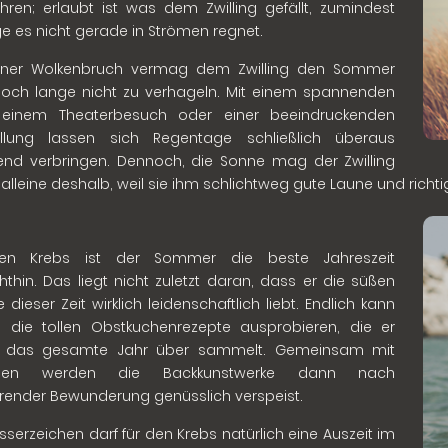
hren; erlaubt ist was dem Zwilling gefällt, zumindest
e es nicht gerade in Strömen regnet.
leiner Wolkenbruch vermag dem Zwilling den Sommer
och lange nicht zu verhageln. Mit einem spannenden
 einem Theaterbesuch oder einer beeindruckenden
ellung lassen sich Regentage schließlich überaus
nd verbringen. Dennoch, die Sonne mag der Zwilling
alleine deshalb, weil sie ihm schlichtweg gute Laune und richt
en Krebs ist der Sommer die beste Jahreszeit
hthin. Das liegt nicht zuletzt daran, dass er die süßen
 dieser Zeit wirklich leidenschaftlich liebt. Endlich kann
l die tollen Obstkuchenrezepte ausprobieren, die er
 das gesamte Jahr über sammelt. Gemeinsam mit
nden werden die Backkunstwerke dann nach
ender Bewunderung genüsslich verspeist.
sserzeichen darf für den Krebs natürlich eine Auszeit im