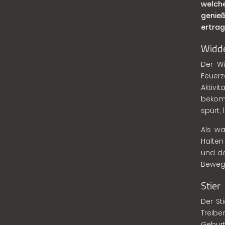
welch
genieß
ertrag
Widd
Der Wi
Feuerz
Aktivi
bekom
spürt,
Als wa
Halten
und de
Bewegu
Stier
Der St
Treib
Gebur