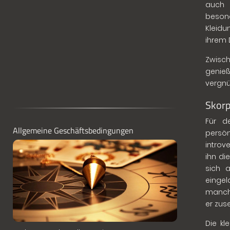
auch 
beson
Kleid
ihrem 
Zwisch
genie
vergn
Skorp
Für d
Allgemeine Geschäftsbedingungen
persö
introv
ihn di
sich 
eingel
manchm
er zus
Die kl