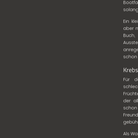
Bootfa
solang
Ein k
aber n
Buch,
Ausst
anrege
schon 
Krebs
Für d
schlec
Früchte
der al
schon
Freu
gebühr
Als Wa