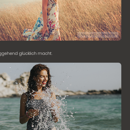
© Maxim Lupascu | Dreamstime.com
iggehend glücklich macht.