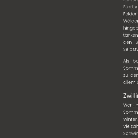
Starts
Felder
Wälder
hingeb
tanken
den 
Selbst
Als b
Sommer
zu de
allem 
Zwill
Wer im
Somme
Winter
Vielza
Schwi