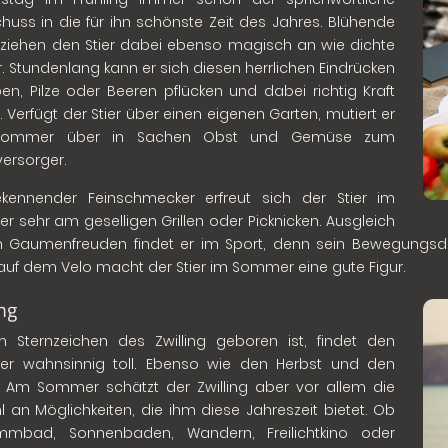
chuss in die für ihn schönste Zeit des Jahres. Blühende
 ziehen den Stier dabei ebenso magisch an wie dichte
. Stundenlang kann er sich diesen herrlichen Eindrücken
en, Pilze oder Beeren pflücken und dabei richtig Kraft
. Verfügt der Stier über einen eigenen Garten, mutiert er
Sommer über in Sachen Obst und Gemüse zum
versorger.
ekennender Feinschmecker erfreut sich der Stier im
 sehr am geselligen Grillen oder Picknicken. Ausgleich
n Gaumenfreuden findet er im Sport, denn sein Bewegungs
auf dem Velo macht der Stier im Sommer eine gute Figur.
ing
 Sternzeichen des Zwilling geboren ist, findet den
r wahnsinnig toll. Ebenso wie den Herbst und den
. Am Sommer schätzt der Zwilling aber vor allem die
hl an Möglichkeiten, die ihm diese Jahreszeit bietet. Ob
mmbad, Sonnenbaden, Wandern, Freilichtkino oder