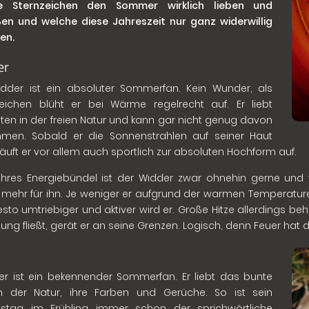
e Sternzeichen den Sommer wirklich lieben und
en und welche diese Jahreszeit nur ganz widerwillig
en.
er
dder ist ein absoluter Sommerfan. Kein Wunder, als
eichen blüht er bei Wärme regelrecht auf. Er liebt
täten in der freien Natur und kann gar nicht genug davon
men. Sobald er die Sonnenstrahlen auf seiner Haut
 läuft er vor allem auch sportlich zur absoluten Hochform auf.
hres Energiebündel ist der Widder zwar ohnehin gerne und 
 mehr für ihn. Je weniger er aufgrund der warmen Temperaturen
sto umtriebiger und aktiver wird er. Große Hitze allerdings be
ng fließt, gerät er an seine Grenzen. Logisch, denn Feuer hat d
ier ist ein bekennender Sommerfan. Er liebt das bunte
en der Natur, ihre Farben und Gerüche. So ist sein
tstag im Frühling immer schon der sprichwörtliche