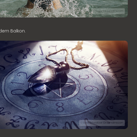
© Boggy | Dreamstime.com
 dem Balkon.
© Elena Schweitzer | Dreamstime.com