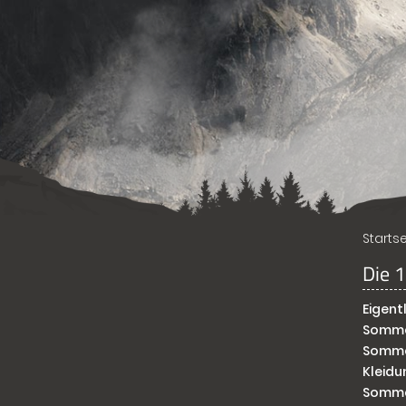
Startse
Die 
Eigent
Somme
Somme
Kleidu
Sommer