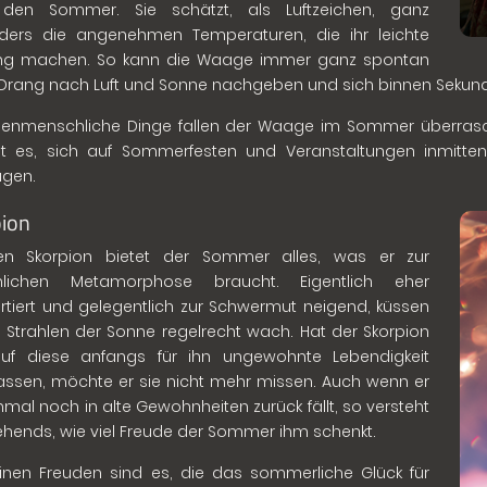
den Sommer. Sie schätzt, als Luftzeichen, ganz
ders die angenehmen Temperaturen, die ihr leichte
ung machen. So kann die Waage immer ganz spontan
Drang nach Luft und Sonne nachgeben und sich binnen Sekun
enmenschliche Dinge fallen der Waage im Sommer überrasch
ßt es, sich auf Sommerfesten und Veranstaltungen inmitt
ügen.
ion
en Skorpion bietet der Sommer alles, was er zur
nlichen Metamorphose braucht. Eigentlich eher
ertiert und gelegentlich zur Schwermut neigend, küssen
e Strahlen der Sonne regelrecht wach. Hat der Skorpion
auf diese anfangs für ihn ungewohnte Lebendigkeit
assen, möchte er sie nicht mehr missen. Auch wenn er
al noch in alte Gewohnheiten zurück fällt, so versteht
ehends, wie viel Freude der Sommer ihm schenkt.
einen Freuden sind es, die das sommerliche Glück für