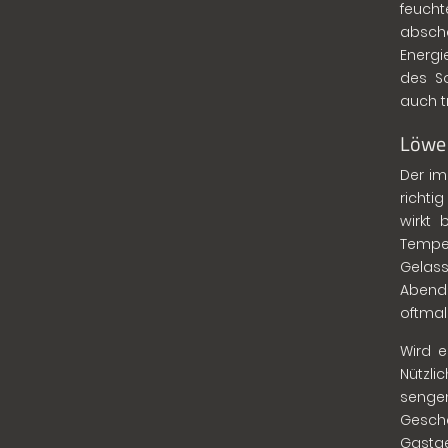
feucht
absch
Energi
des S
auch t
Löwe
Der im
richti
wirkt 
Temper
Gelass
Abend 
oftmal
Wird 
Nütz
senge
Geschä
Gastge