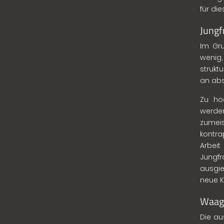
für die
Jungf
Im Gru
wenig,
strukt
an abs
Zu ho
werden
zumei
kontra
Arbei
Jungf
ausgi
neue K
Waag
Die au