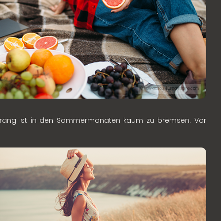
© Nomadsoul1 | Dreamstime.com
drang ist in den Sommermonaten kaum zu bremsen. Vor