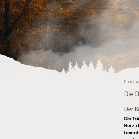
Startse
Die D
Der K
Die Ta
Herz d
beinah