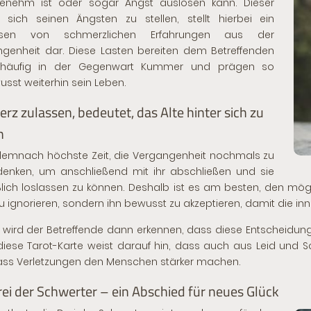
enehm ist oder sogar Angst auslösen kann. Dieser
t, sich seinen Ängsten zu stellen, stellt hierbei ein
ssen von schmerzlichen Erfahrungen aus der
genheit dar. Diese Lasten bereiten dem Betreffenden
häufig in der Gegenwart Kummer und prägen so
sst weiterhin sein Leben.
rz zulassen, bedeutet, das Alte hinter sich zu
n
 demnach höchste Zeit, die Vergangenheit nochmals zu
enken, um anschließend mit ihr abschließen und sie
ßlich loslassen zu können. Deshalb ist es am besten, den mö
zu ignorieren, sondern ihn bewusst zu akzeptieren, damit die inn
 wird der Betreffende dann erkennen, dass diese Entscheidung n
iese Tarot-Karte weist darauf hin, dass auch aus Leid und
ss Verletzungen den Menschen stärker machen.
rei der Schwerter – ein Abschied für neues Glück