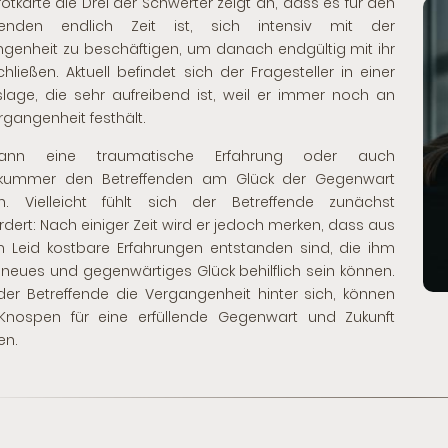
rotkarte die Drei der Schwerter zeigt an, dass es für den
ffenden endlich Zeit ist, sich intensiv mit der
genheit zu beschäftigen, um danach endgültig mit ihr
hließen. Aktuell befindet sich der Fragesteller in einer
lage, die sehr aufreibend ist, weil er immer noch an
rgangenheit festhält.
ann eine traumatische Erfahrung oder auch
skummer den Betreffenden am Glück der Gegenwart
rn. Vielleicht fühlt sich der Betreffende zunächst
rdert: Nach einiger Zeit wird er jedoch merken, dass aus
 Leid kostbare Erfahrungen entstanden sind, die ihm
n neues und gegenwärtiges Glück behilflich sein können.
der Betreffende die Vergangenheit hinter sich, können
Knospen für eine erfüllende Gegenwart und Zukunft
en.