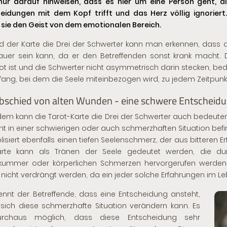
ur darauf hinweisen, dass es hier um eine Person geht, di
eidungen mit dem Kopf trifft und das Herz völlig ignoriert
 sie den Geist von dem emotionalen Bereich.
 der Karte die Drei der Schwerter kann man erkennen, dass d
uer sein kann, da er den Betreffenden sonst krank macht.
ot ist und die Schwerter nicht asymmetrisch darin stecken, bed
ang, bei dem die Seele miteinbezogen wird, zu jedem Zeitpunkt
bschied von alten Wunden - eine schwere Entscheid
em kann die Tarot-Karte die Drei der Schwerter auch bedeute
 in einer schwierigen oder auch schmerzhaften Situation befin
isiert ebenfalls einen tiefen Seelenschmerz, der aus bitteren Er
arte kann als Tränen der Seele gedeutet werden, die dur
kummer oder körperlichen Schmerzen hervorgerufen werden.
 nicht verdrängt werden, da ein jeder solche Erfahrungen im
ennt der Betreffende, dass eine Entscheidung ansteht,
sich diese schmerzhafte Situation verändern kann. Es
urchaus möglich, dass diese Entscheidung sehr