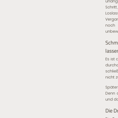
unang
Schrit
Losla
Vergan
noch 
unbewu
Schme
lasse
Es ist
durchd
schlie
nicht 
Später
Denn d
und da
Die D