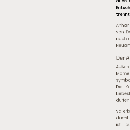
auch n
Entsch
trennt
Anhand
von Da
noch r
Neuanf
Der A
Außerd
Moment
symbol
Die K
Liebes
dürfen
So erk
damit 
ist d