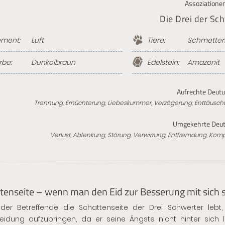
Assoziatione
Die Drei der Sc
ement:
Luft
Tiere:
Schmetterl
rbe:
Dunkelbraun
Edelstein:
Amazonit
Aufrechte Deutu
Trennung, Ernüchterung, Liebeskummer, Verzögerung, Enttäusc
Umgekehrte Deut
Verlust, Ablenkung, Störung, Verwirrung, Entfremdung, Ko
tenseite – wenn man den Eid zur Besserung mit sich s
er Betreffende die Schattenseite der Drei Schwerter lebt,
eidung aufzubringen, da er seine Ängste nicht hinter sich la