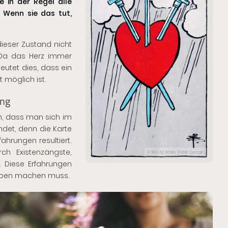
e in der Regel alle
. Wenn sie das tut,
ieser Zustand nicht
 Da das Herz immer
eutet dies, dass ein
 möglich ist.
ung
n, dass man sich im
det, denn die Karte
fahrungen resultiert.
ch Existenzängste,
© 1909 A.E.Waite (Public Domain)
 Diese Erfahrungen
 Leben machen muss.