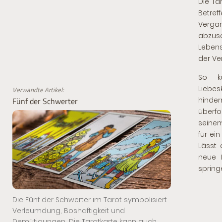
Die Ta
Betre
Vergan
abzusc
Lebens
der Ve
So k
Liebe
Verwandte Artikel:
Fünf der Schwerter
hinde
überfo
seinem
für ei
Lässt 
neue 
spring
Die Fünf der Schwerter im Tarot symbolisiert
Verleumdung, Boshaftigkeit und
Demütigungen. Die Tarotkarte kann auch