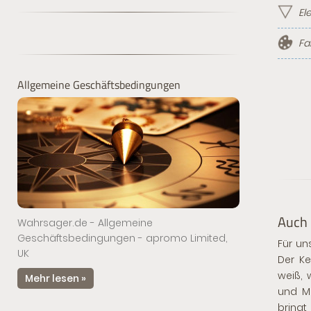
El
Fa
Allgemeine Geschäftsbedingungen
Auch 
Wahrsager.de - Allgemeine
Geschäftsbedingungen - apromo Limited,
Für un
UK
Der Ke
weiß, 
Mehr lesen »
und Ma
bringt