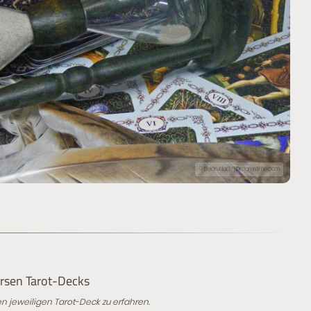
© Belaruslady | Dreamstime.com
ersen Tarot-Decks
en jeweiligen Tarot-Deck zu erfahren.