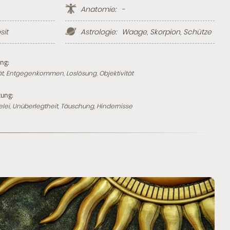
Anatomie:
-
sit
Astrologie:
Waage
,
Skorpion
,
Schütze
ng:
ität, Entgegenkommen, Loslösung, Objektivität
ung:
elei, Unüberlegtheit, Täuschung, Hindernisse