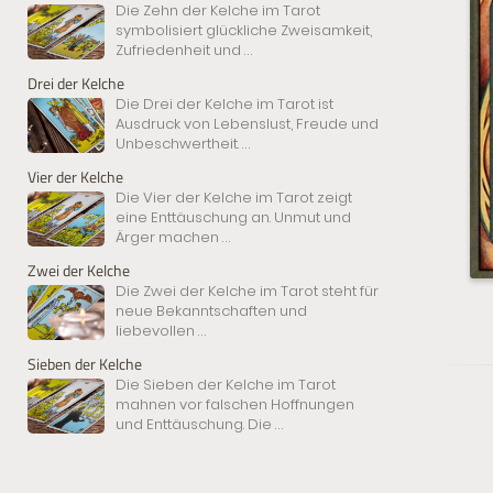
Die Zehn der Kelche im Tarot
symbolisiert glückliche Zweisamkeit,
Zufriedenheit und
...
Drei der Kelche
Die Drei der Kelche im Tarot ist
Ausdruck von Lebenslust, Freude und
Unbeschwertheit.
...
Vier der Kelche
Die Vier der Kelche im Tarot zeigt
eine Enttäuschung an. Unmut und
Ärger machen
...
Zwei der Kelche
Die Zwei der Kelche im Tarot steht für
neue Bekanntschaften und
liebevollen
...
Sieben der Kelche
Die Sieben der Kelche im Tarot
mahnen vor falschen Hoffnungen
und Enttäuschung. Die
...