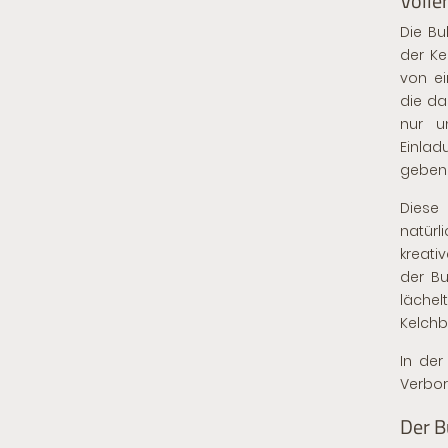
Volle
Die Bu
der Ke
von ei
die da
nur u
Einlad
geben 
Diese 
natürl
kreati
der B
läche
Kelchb
In der
Verbor
Der B