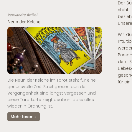
Der Bu
steht
Verwandte Artikel:
bezie
Neun der Kelche
unsere 
Wir d
Intuit
werde
Person
den S
Liebe
geschä
Die Neun der Kelche im Tarot steht für eine
für ei
genussvolle Zeit. Streitigkeiten aus der
Vergangenheit sind längst vergessen und
diese Tarotkarte zeigt deutlich, dass alles
wieder in Ordnung ist.
Mehr lesen »