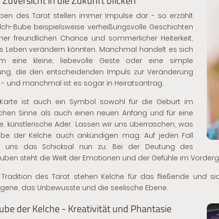
r Zuversicht in die Zukunft blicken
ben des Tarot stellen immer Impulse dar - so erzählt
lch-Bube beispielsweise verheißungsvolle Geschichten
ner freundlichen Chance und sommerlicher Heiterkeit,
s Leben verändern könnten. Manchmal handelt es sich
m eine kleine, liebevolle Geste oder eine simple
ung, die den entscheidenden Impuls zur Veränderung
- und manchmal ist es sogar in Heiratsantrag.
Karte ist auch ein Symbol sowohl für die Geburt im
ichen Sinne als auch einen neuen Anfang und für eine
ve, künstlerische Ader. Lassen wir uns überraschen, was
ube der Kelche auch ankündigen mag: Auf jeden Fall
lt uns das Schicksal nun zu. Bei der Deutung des
uben steht die Welt der Emotionen und der Gefühle im Vorderg
 Tradition des Tarot stehen Kelche für das fließende und
gene, das Unbewusste und die seelische Ebene.
ube der Kelche - Kreativität und Phantasie