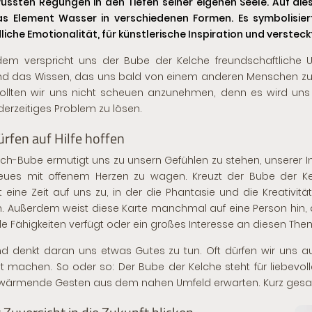
ssten Regungen in den Tiefen seiner eigenen Seele. Auf di
s Element Wasser in verschiedenen Formen. Es symbolisiert
liche Emotionalität, für künstlerische Inspiration und verstec
em verspricht uns der Bube der Kelche freundschaftliche U
und das Wissen, das uns bald von einem anderen Menschen zur
sollten wir uns nicht scheuen anzunehmen, denn es wird uns
derzeitiges Problem zu lösen.
ürfen auf Hilfe hoffen
lch-Bube ermutigt uns zu unsern Gefühlen zu stehen, unserer In
eues mit offenem Herzen zu wagen. Kreuzt der Bube der K
eine Zeit auf uns zu, in der die Phantasie und die Kreativität
n. Außerdem weist diese Karte manchmal auf eine Person hin,
e Fähigkeiten verfügt oder ein großes Interesse an diesen The
 denkt daran uns etwas Gutes zu tun. Oft dürfen wir uns auf
t machen. So oder so: Der Bube der Kelche steht für liebevo
wärmende Gesten aus dem nahen Umfeld erwarten. Kurz gesagt