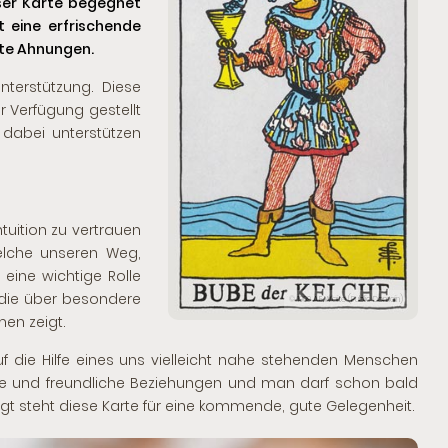
eser Karte begegnet
 eine erfrischende
kte Ahnungen.
nterstützung. Diese
 Verfügung gestellt
 dabei unterstützen
tuition zu vertrauen
elche unseren Weg,
 eine wichtige Rolle
 die über besondere
© 1909 A.E.Waite (Public Domain)
men zeigt.
 die Hilfe eines uns vielleicht nahe stehenden Menschen
lle und freundliche Beziehungen und man darf schon bald
 steht diese Karte für eine kommende, gute Gelegenheit.