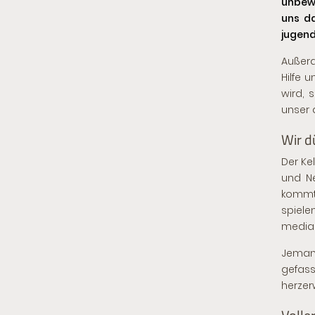
unbewu
uns da
jugend
Außerd
Hilfe 
wird, 
unser 
Wir d
Der Ke
und N
kommt 
spiele
medial
Jemand
gefass
herzer