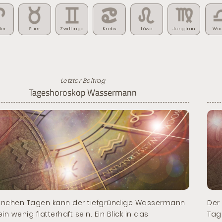
der
Stier
Zwillinge
Krebs
Löwe
Jungfrau
Wa
Letzter Beitrag
Tageshoroskop Wassermann
nchen Tagen kann der tiefgründige Wassermann
Der
in wenig flatterhaft sein. Ein Blick in das
Tag