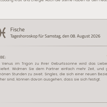
Ladung Kraft und Energie. Auch die Sterne haben für den heut
Fische
Tageshoroskop für Samstag, den 08. August 2026
EBE:
t Venus im Trigon zu Ihrer Geburtssonne wird das Liebe
liefert. Widmen Sie dem Partner einfach mehr Zeit, und 
hönen Stunden zu zweit. Singles, die sich einer neuen Bez
cher sind, können davon ausgehen, dass sie sich festigt.