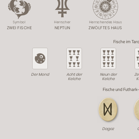
Symbol
Herrscher
Herrschendes Haus
ZWEI FISCHE
NEPTUN
ZWÖLFTES HAUS
Fische im Taro
Der Mond
Acht der
Neun der
Ze
Kelche
Kelche
K
Fische und Futhark
Dagaz