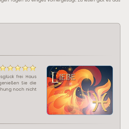
igen Tagen so einiges vorhergesagt. Zu lesen gibt es das
sglück frei Haus
genießen Sie die
iehung noch nicht