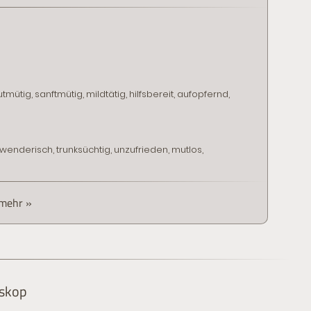
utmütig, sanftmütig, mildtätig, hilfsbereit, aufopfernd,
enderisch, trunksüchtig, unzufrieden, mutlos,
 mehr »
oskop