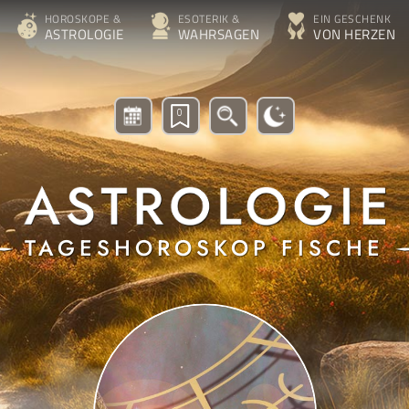
HOROSKOPE &
ESOTERIK &
EIN GESCHENK
ASTROLOGIE
WAHRSAGEN
VON HERZEN
0
TAGESHOROSKOP FISCHE