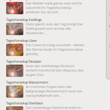
Der Widder weiß gerne, was auf ihn
zukommt: Im Tageshoroskop
erfahren Sie, ob sich
...
Tageshoroskop Zwillinge
Ganz gleich, was der Tag bringt: Der
Zwilling kann sich an fast alle
Situationen
...
Tageshoroskop Löwe
Der Löwe ist mutig und stark - stehen
die Sterne heute im Tageshoroskop
günstig
...
Tageshoroskop Skorpion
Auch der zielstrebige Skorpion
verliert manchmal den Weg aus den
Augen. Das
...
Tageshoroskop Wassermann
An manchen Tagen kann der
tiefgründige Wassermann auch ein
wenig flatterhaft sein.
...
Tageshoroskop Steinbock
Der zielstrebige Steinbock weiß es -