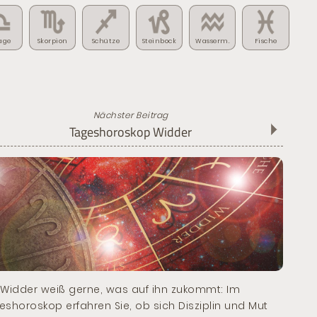
age
Skorpion
Schütze
Steinbock
Wasserm.
Fische
Nächster Beitrag
Tageshoroskop Widder
 Widder weiß gerne, was auf ihn zukommt: Im
eshoroskop erfahren Sie, ob sich Disziplin und Mut