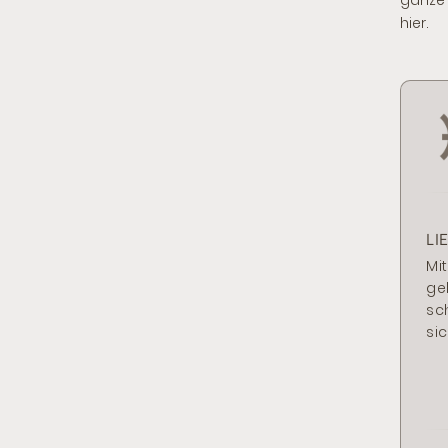
ganze 
hier.
LI
Mi
ge
sc
si