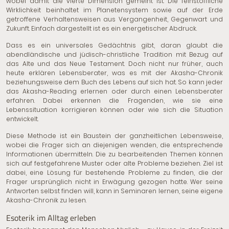
wobei damit die vierte Dimension gemeint ist. Die feinstoffliche
Wirklichkeit beinhaltet im Planetensystem sowie auf der Erde
getroffene Verhaltensweisen aus Vergangenheit, Gegenwart und
Zukunft. Einfach dargestellt ist es ein energetischer Abdruck.
Dass es ein universales Gedächtnis gibt, daran glaubt die
abendländische und jüdisch-christliche Tradition mit Bezug auf
das Alte und das Neue Testament. Doch nicht nur früher, auch
heute erklären Lebensberater, was es mit
der Akasha-Chronik
beziehungsweise dem Buch des Lebens auf sich hat. So kann jeder
das Akasha-Reading erlernen oder durch einen Lebensberater
erfahren. Dabei erkennen die Fragenden, wie sie eine
Lebenssituation korrigieren können oder wie sich die Situation
entwickelt.
Diese Methode ist ein Baustein der ganzheitlichen Lebensweise,
wobei die Frager sich an diejenigen wenden, die entsprechende
Informationen übermitteln. Die zu bearbeitenden Themen können
sich auf festgefahrene Muster oder alte Probleme beziehen. Ziel ist
dabei, eine Lösung für bestehende Probleme zu finden, die der
Frager ursprünglich nicht in Erwägung gezogen hatte. Wer seine
Antworten selbst finden will, kann in Seminaren lernen, seine eigene
Akasha-Chronik zu lesen.
Esoterik im Alltag erleben