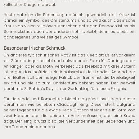
keltischen Kriegern darauf.
Heute hat sich die Bedeutung natürlich gewandelt, das Kreuz ist
primär ein Symbol des Christentums und so wird auch das irische
Kreuz von vielen religiösen Menschen getragen. Dennoch ist es als
Schmuckstück auch bei anderen sehr beleibt, denn es bleibt ein
ganz eigenes und vielseitiges Symbol.
Besonderer irischer Schmuck
Ein anderes typisch irisches Motiv ist das Kleeblatt. Es ist vor allem
als Glücksbringer beliebt und entweder als Form für Ohrringe oder
Anhänger oder als Motiv verbreitet. Das Kleeblatt mit drei Blättern
ist sogar das inoffizielle Nationalsymbol des Landes. Anhand der
drei Blätter soll der heilige Patrick den Iren einst die Dreifaltigkeit
erklärt und sie so zum Christentum bekehrt haben. Der weltweit
berühmte St. Patrick’s Day ist der Gedenktag für dieses Ereignis.
Für Liebende und Romantiker bietet die grüne Insel den ebenso
berühmten wie beliebten Claddagh Ring. Dieser steht aufgrund
seiner Legende für die ewige Liebe. Optisch stellt er sie in Form von
zwei Händen dar, die beide ein Herz umfassen, das eine Krone
trägt. Der Ring drückt also die Verbundenheit der Liebenden und
ihre Treue zueinander aus.