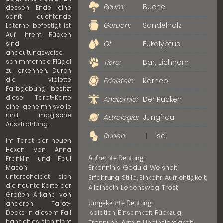
Baum:
Buche
dessen Ende eine
sanft leuchtende
Geruch:
Sandelholz
Laterne befestigt ist.
Auf ihrem Rücken
Öl:
Eukalyptus
sind
andeutungsweise
schimmernde Flügel
Tiere:
Bär, Eichhorn
zu erkennen. Durch
die violette
Edelstein:
Karneol
Farbgebung besitzt
diese Tarot-Karte
Anatomie:
Der Rücken
eine geheimnisvolle
und magische
Astrologie:
Jungfrau
Ausstrahlung.
Runen:
Isa
Im Tarot der neuen
Hexen von Anna
Aufrechte Deutung:
Franklin und Paul
Erkenntnis, Geduld, Weisheit,
Mason
unterscheidet sich
Erfahrung, Stille, Einkehr, Aufrichtigkeit,
die neunte Karte der
Alleinsein, Lebensweg, Trost
Großen Arkana von
Umgekehrte Deutung:
anderen Tarot-
Isolation, Einsamkeit, Rückzug,
Decks. In diesem Fall
handelt es sich nicht
Trennung, Armut, Uneinsichtigkeit,