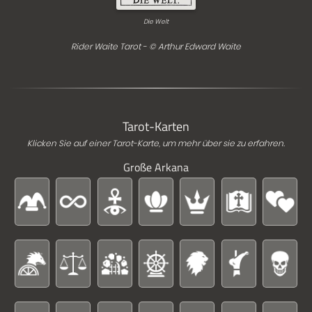
Die Welt
Rider Waite Tarot - © Arthur Edward Waite
Tarot-Karten
Klicken Sie auf einer Tarot-Karte, um mehr über sie zu erfahren.
Große Arkana