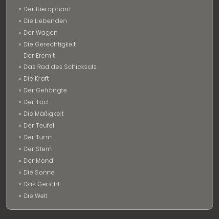
Der Hierophant
Die Liebenden
Der Wagen
Die Gerechtigkeit
Der Eremit
Das Rad des Schicksals
Die Kraft
Der Gehängte
Der Tod
Die Mäßigkeit
Der Teufel
Der Turm
Der Stern
Der Mond
Die Sonne
Das Gericht
Die Welt