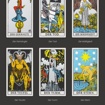
Der Gehängte
Der Tod
Die Mäßigkeit
Der Teufel
Der Turm
Der Stern