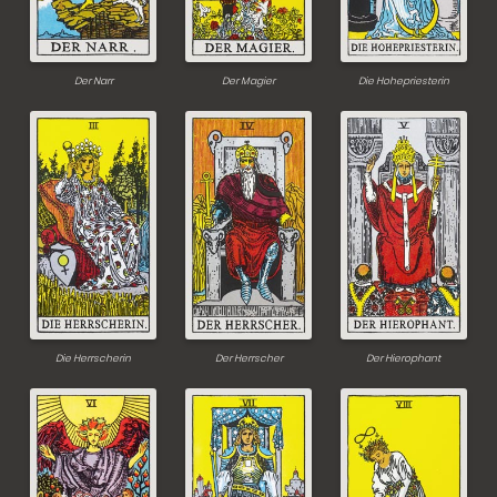
Der Narr
Der Magier
Die Hohepriesterin
Die Herrscherin
Der Herrscher
Der Hierophant