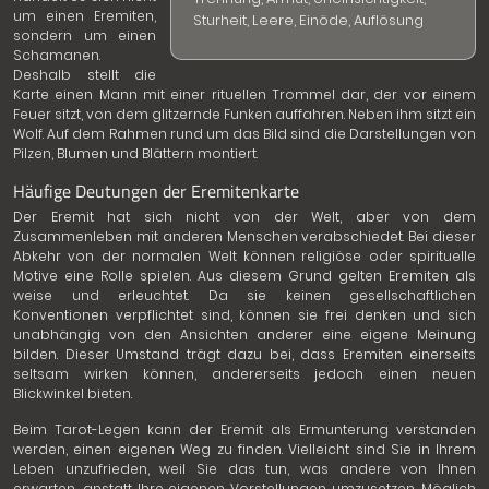
um einen Eremiten,
Sturheit, Leere, Einöde, Auflösung
sondern um einen
Schamanen.
Deshalb stellt die
Karte einen Mann mit einer rituellen Trommel dar, der vor einem
Feuer sitzt, von dem glitzernde Funken auffahren. Neben ihm sitzt ein
Wolf. Auf dem Rahmen rund um das Bild sind die Darstellungen von
Pilzen, Blumen und Blättern montiert.
Häufige Deutungen der Eremitenkarte
Der Eremit hat sich nicht von der Welt, aber von dem
Zusammenleben mit anderen Menschen verabschiedet. Bei dieser
Abkehr von der normalen Welt können religiöse oder spirituelle
Motive eine Rolle spielen. Aus diesem Grund gelten Eremiten als
weise und erleuchtet. Da sie keinen gesellschaftlichen
Konventionen verpflichtet sind, können sie frei denken und sich
unabhängig von den Ansichten anderer eine eigene Meinung
bilden. Dieser Umstand trägt dazu bei, dass Eremiten einerseits
seltsam wirken können, andererseits jedoch einen neuen
Blickwinkel bieten.
Beim Tarot-Legen kann der Eremit als Ermunterung verstanden
werden, einen eigenen Weg zu finden. Vielleicht sind Sie in Ihrem
Leben unzufrieden, weil Sie das tun, was andere von Ihnen
erwarten, anstatt Ihre eigenen Vorstellungen umzusetzen. Möglich