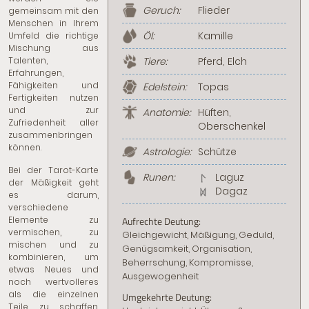
Geruch:
Flieder
gemeinsam mit den
Menschen in Ihrem
Öl:
Kamille
Umfeld die richtige
Mischung aus
Talenten,
Tiere:
Pferd, Elch
Erfahrungen,
Fähigkeiten und
Edelstein:
Topas
Fertigkeiten nutzen
und zur
Anatomie:
Hüften,
Zufriedenheit aller
Oberschenkel
zusammenbringen
können.
Astrologie:
Schütze
Bei der Tarot-Karte
Runen:
Laguz
der Mäßigkeit geht
Dagaz
es darum,
verschiedene
Elemente zu
Aufrechte Deutung:
vermischen, zu
Gleichgewicht, Mäßigung, Geduld,
mischen und zu
Genügsamkeit, Organisation,
kombinieren, um
Beherrschung, Kompromisse,
etwas Neues und
Ausgewogenheit
noch wertvolleres
als die einzelnen
Umgekehrte Deutung:
Teile zu schaffen.