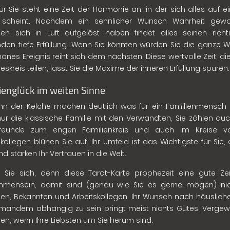
ür Sie steht eine Zeit der Harmonie an, in der sich alles auf e
 scheint. Nachdem ein sehnlicher Wunsch Wahrheit gewo
den sich in Luft aufgelöst haben findet alles seinen rich
den tiefe Erfüllung. Wenn Sie könnten würden Sie die ganze
hönes Ereignis reiht sich dem nächsten. Diese wertvolle Zeit, di
eskreis teilen, lässt Sie die Maxime der inneren Erfüllung spüren.
ienglück im weiten Sinne
hn der Kelche machen deutlich was für ein Familienmensch S
nur die klassische Familie mit den Verwandten, Sie zählen auc
Freunde zum engen Familienkreis und auch im Kreise 
skollegen blühen Sie auf. Ihr Umfeld ist das Wichtigste für Sie,
nd stärken Ihr Vertrauen in die Welt.
 Sie sich, denn diese Tarot-Karte prophezeit eine gute Zei
mmensein, damit sind (genau wie Sie es gerne mögen) nich
en, Bekannten und Arbeitskollegen. Ihr Wunsch nach häuslichem 
mandem abhängig zu sein bringt meist nichts Gutes. Vergewiss
hen, wenn Ihre Liebsten um Sie herum sind.