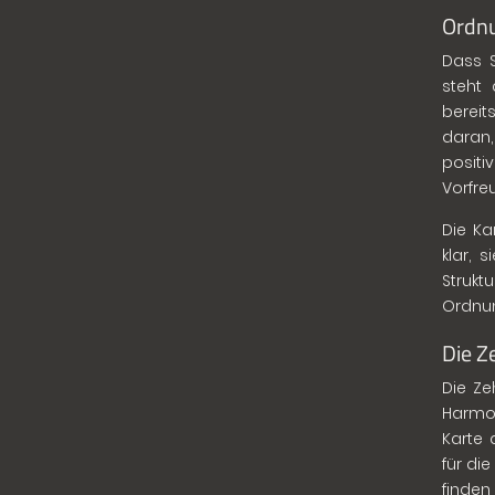
Ordnu
Dass S
steht 
bereit
daran,
positi
Vorfre
Die Ka
klar, 
Strukt
Ordnun
Die Z
Die Ze
Harmon
Karte 
für di
finden