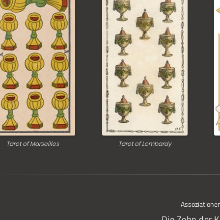
Tarot of Marseilles
Tarot of Lombardy
Assoziatione
Die Zehn der K