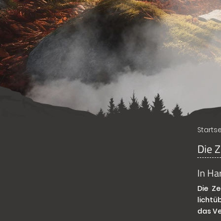
Startse
Die Z
In Ha
Die Z
lichtü
das V