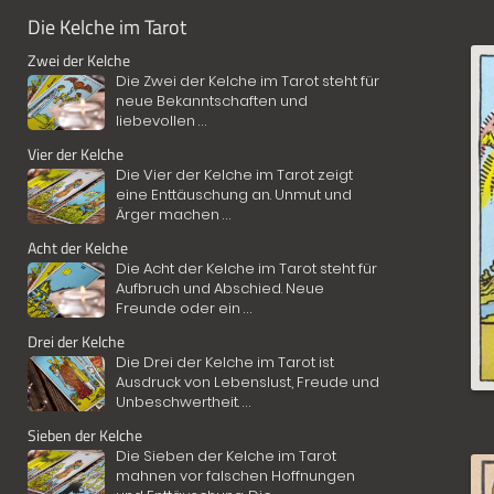
Die Kelche im Tarot
Zwei der Kelche
Die Zwei der Kelche im Tarot steht für
neue Bekanntschaften und
liebevollen
...
Vier der Kelche
Die Vier der Kelche im Tarot zeigt
eine Enttäuschung an. Unmut und
Ärger machen
...
Acht der Kelche
Die Acht der Kelche im Tarot steht für
Aufbruch und Abschied. Neue
Freunde oder ein
...
Drei der Kelche
Die Drei der Kelche im Tarot ist
Ausdruck von Lebenslust, Freude und
Unbeschwertheit.
...
Sieben der Kelche
Die Sieben der Kelche im Tarot
mahnen vor falschen Hoffnungen