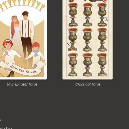
La Inspiratriz Tarot
Classical Tarot
n
elche