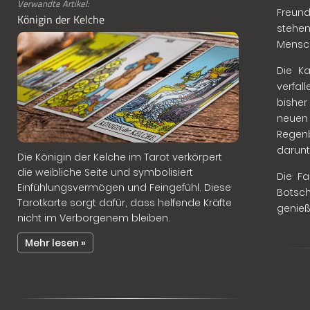
Verwandte Artikel:
Freun
Königin der Kelche
stehen
Mensch
Die K
verfal
bisher
neuen
Regen
darunt
Die Königin der Kelche im Tarot verkörpert
die weibliche Seite und symbolisiert
Die F
Einfühlungsvermögen und Feingefühl. Diese
Botsc
Tarotkarte sorgt dafür, dass helfende Kräfte
genieß
nicht im Verborgenem bleiben.
Mehr lesen »