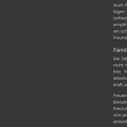
Auch f
fügen
Unfrie
empfin
ein sc
Freund
Famil
Die Ze
nicht 
Ihre 
Arbeit
Kraft u
Freuen
Beisa
Freund
Von je
erreic