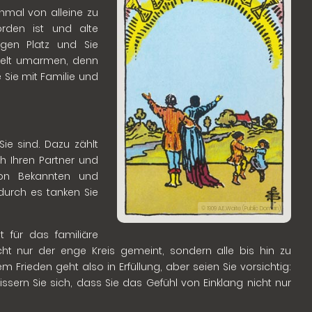
inmal von alleine zu
rden ist und alte
tigen Platz und Sie
 Welt umarmen, denn
e Sie mit Familie und
ie sind. Dazu zählt
h Ihren Partner und
von Bekannten und
 durch es tanken Sie
© 1909 A.E.Waite (Public Domain)
t für das familiäre
t nur der enge Kreis gemeint, sondern alle bis hin zu
Frieden geht also in Erfüllung, aber seien Sie vorsichtig:
ern Sie sich, dass Sie das Gefühl von Einklang nicht nur