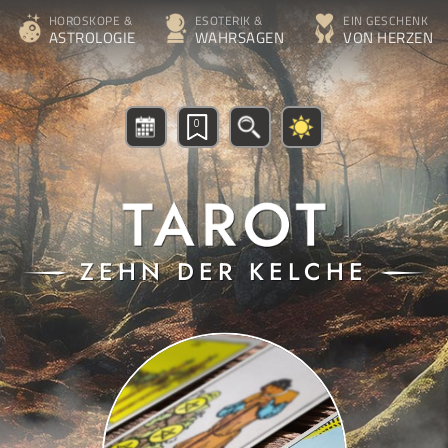
HOROSKOPE &
ESOTERIK &
EIN GESCHENK
ASTROLOGIE
WAHRSAGEN
VON HERZEN
0
ZEHN DER KELCHE