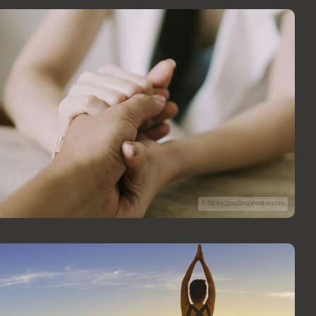
© Sticker2you | Dreamstime.com