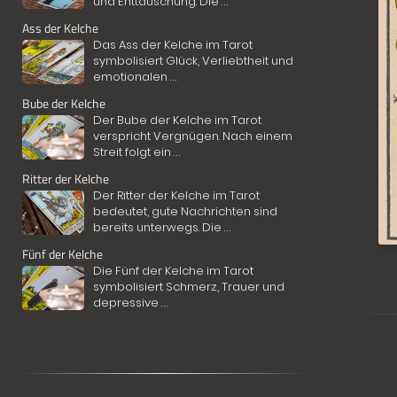
und Enttäuschung. Die
...
Ass der Kelche
Das Ass der Kelche im Tarot
symbolisiert Glück, Verliebtheit und
emotionalen
...
Bube der Kelche
Der Bube der Kelche im Tarot
verspricht Vergnügen. Nach einem
Streit folgt ein
...
Ritter der Kelche
Der Ritter der Kelche im Tarot
bedeutet, gute Nachrichten sind
bereits unterwegs. Die
...
Fünf der Kelche
Die Fünf der Kelche im Tarot
symbolisiert Schmerz, Trauer und
depressive
...