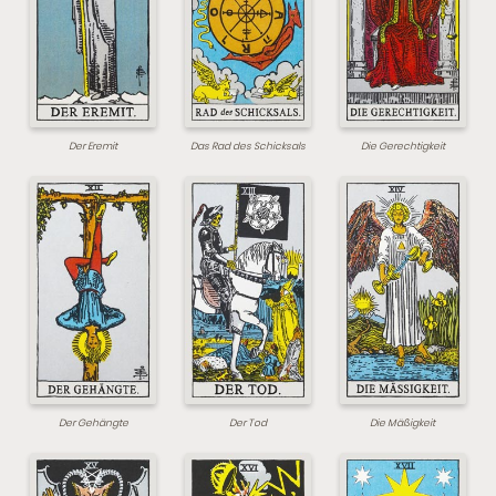
Der Eremit
Das Rad des Schicksals
Die Gerechtigkeit
Der Gehängte
Der Tod
Die Mäßigkeit