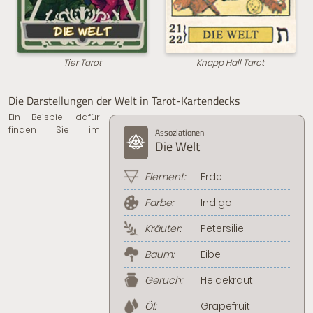
Tier Tarot
Knapp Hall Tarot
Die Darstellungen der Welt in Tarot-Kartendecks
Ein Beispiel dafür
finden Sie im
Assoziationen
Die Welt
Element:
Erde
Farbe:
Indigo
Kräuter:
Petersilie
Baum:
Eibe
Geruch:
Heidekraut
Öl:
Grapefruit