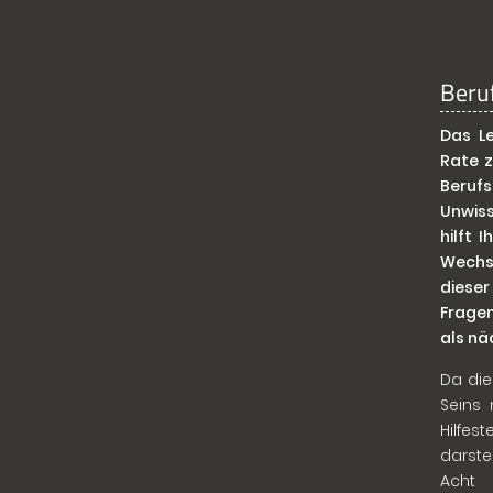
Beru
Das L
Rate z
Berufs
Unwis
hilft 
Wechse
dieser
Fragen
als nä
Da die
Seins 
Hilfes
darste
Acht 