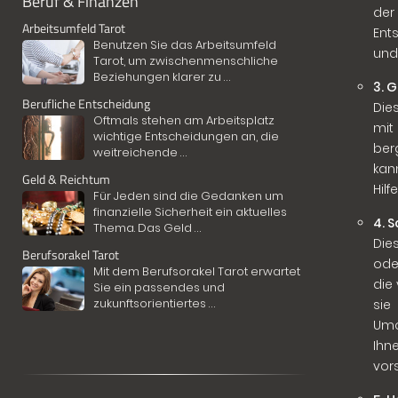
Beruf & Finanzen
der
Arbeitsumfeld Tarot
Ent
Benutzen Sie das Arbeitsumfeld
und
Tarot, um zwischenmenschliche
Beziehungen klarer zu
...
3. 
Berufliche Entscheidung
Die
Oftmals stehen am Arbeitsplatz
mit
wichtige Entscheidungen an, die
ber
weitreichende
...
kan
Geld & Reichtum
Hil
Für Jeden sind die Gedanken um
finanzielle Sicherheit ein aktuelles
4. 
Thema. Das Geld
...
Die
Berufsorakel Tarot
ode
Mit dem Berufsorakel Tarot erwartet
die
Sie ein passendes und
zukunftsorientiertes
...
sie
Umo
Ihn
vors