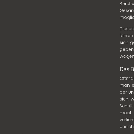
Beru
Gesamt
möglic
Dieses
führen
sich g
geben 
wagen
Das B
Oftma
man si
der Un
sich, 
Schrit
meist 
verli
unsich