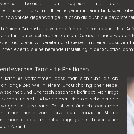
fswechsel befasst sich zugleich mit den
einflüssen - also mit Ihren eigenen inneren Einflüssen, a
h, sowohl die gegenwärtige Situation als auch die bevorstehe
 hilfreiche Online-Legesystem offenbart Ihnen ebenso Ihre Au
 und für sich selbst ordnen können. Darüber hinaus werden Ih
ezielt auf diese vorbereiten und diesen mit einer positiven E
Ihnen ebenfalls eine helfende Einstellung in der Situation, so
.
erufswechsel Tarot - die Positionen
ls kann es vorkommen, dass man sich fühlt, als ob
ch lange Zeit wie in einem undurchdringlichen Nebel
wissenheit und Unentschlossenheit befindet. Man fragt
was man tun soll und wann man einen entscheidenden
t wagen soll und kann. Es ist verständlich, dass man
natürlich nichts vom derzeitigen finanziellen Status
eren möchte oder manche ängstigen sich vor einer
eren Zukunft.