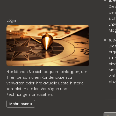
5. 
Die
ber
sic
Login
Ent
Mög
6. 
Die
erg
zu 
ein
Mög
Hier können Sie sich bequem einloggen, um
vie
Ihren persönlichen Kundendaten zu
abz
verwalten oder Ihre aktuelle Bestellhistorie,
komplett mit allen Verträgen und
Rechnungen, anzusehen.
Mehr lesen »