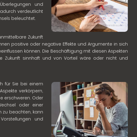
 Überlegungen und
adurch verdeutlicht
sels beleuchtet.
© Andrey Popov | Dreamstime.com
unmittelbare Zukunft
önnen positive oder negative Effekte und Argumente in sich
einflussen können. Die Beschäftigung mit diesen Aspekten
ie Zukunft sinnhaft und von Vorteil wäre oder nicht und
h für Sie bei einem
spekte verkörpern,
sie erschweren. Oder
echsel oder einer
n zu beachten, kann
 Vorstellungen und
© Rido | Dreamstime.com