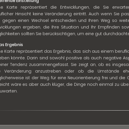
Helfende Einstellung
se Karte repräsentiert die Entwicklungen, die Sie erwarte
uflicher Hinsicht keine Veränderung eintritt. Auch wenn Sie pa
h gegen einen Wechsel entscheiden und Ihren Weg so weit
wicklungen ergeben, die Ihre Situation und Ihr Empfinden so
lichkeiten sollten Sie berücksichtigen, um eine gut durchdacht
Das Ergebnis
se Karte repräsentiert das Ergebnis, das sich aus einem berufli
eben könnte. Darin sind sowohl positive als auch negative As
einer Tendenz zusammengefasst. Sie zeigt an, ob es insgesam
e Veränderung anzustreben oder ob die Umstände ehe
licherweise ist der Weg für eine Neuorientierung frei und die 
lleicht wäre es aber auch klüger, die Dinge noch einmal zu üb
uwarten.