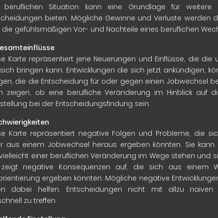
 beruflichen Situation kann eine Grundlage für weitere
scheidungen bieten. Mögliche Gewinne und Verluste werden d
 die gefühlsmäßigen Vor- und Nachteile eines beruflichen Wech
Gesamteinflüsse
se Karte repräsentiert jene Neuerungen und Einflüsse, die die 
 sich bringen kann. Entwicklungen die sich jetzt ankündigen, k
gen, die die Entscheidung für oder gegen einen Jobwechsel be
n zeigen, ob eine berufliche Veränderung im Hinblick auf d
festellung bei der Entscheidungsfindung sein.
Schwierigkeiten
se Karte repräsentiert negative Folgen und Probleme, die sic
r aus einem Jobwechsel heraus ergeben könnten. Sie kann A
 vielleicht einer beruflichen Veränderung im Wege stehen und 
 zeigt negative Konsequenzen auf, die sich aus einem W
rientierung ergeben könnten. Mögliche negative Entwicklunge
en dabei helfen, Entscheidungen nicht mit allzu naiven
chnell zu treffen.