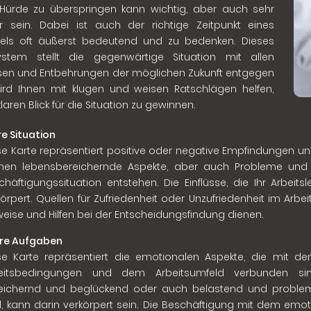
Hürde zu überspringen kann wichtig, aber auch sehr
 sein. Dabei ist auch der richtige Zeitpunkt eines
els oft äußerst bedeutend und zu bedenken. Dieses
ystem stellt die gegenwärtige Situation mit allen
ssen und Entbehrungen der möglichen Zukunft entgegen
rd Ihnen mit klugen und weisen Ratschlägen helfen,
laren Blick für die Situation zu gewinnen.
hre Situation
se Karte repräsentiert positive oder negative Empfindungen und E
nen lebensbereichernde Aspekte, aber auch Probleme und 
chäftigungssituation entstehen. Die Einflüsse, die Ihr Arbei
körpert. Quellen für Zufriedenheit oder Unzufriedenheit im A
weise und Hilfen bei der Entscheidungsfindung dienen.
Ihre Aufgaben
se Karte repräsentiert die emotionalen Aspekte, die mit de
eitsbedingungen und dem Arbeitsumfeld verbunden si
eichernd und beglückend oder auch belastend und proble
d, kann darin verkörpert sein. Die Beschäftigung mit dem em