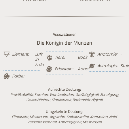
Assoziationen
Die Königin der Münzen
Element:
Luft
Anatomie:
-
Tiere:
Bock
in
Erde
Astrologie:
Ste
Edelstein:
Achat
Farbe:
-
Aufrechte Deutung:
Praktikabilität, Komfort, Wohlbefinden, Großzügigkeit, Zuneigung,
Geschäftsfrau, Sinnlichkeit, Bodenständigkeit
Umgekehrte Deutung:
Eifersucht, Misstrauen, Argwohn, Selbstzweifel, Korruption, Neid,
Verschlossenheit, Abhängigkeit, Missbrauch