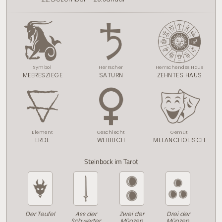
Symbol
Herrscher
Herrschendes Haus
MEERESZIEGE
SATURN
ZEHNTES HAUS
Element
Geschlecht
Gemüt
ERDE
WEIBLICH
MELANCHOLISCH
Steinbock im Tarot
Der Teufel
Ass der
Zwei der
Drei der
Schwerter
Münzen
Münzen