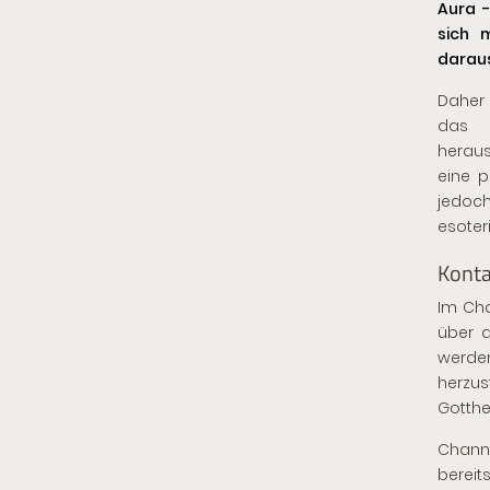
Aura -
sich 
daraus
Daher
das S
heraus
eine p
jedoc
esoter
Konta
Im Ch
über d
werde
herzu
Gotthe
Channe
berei