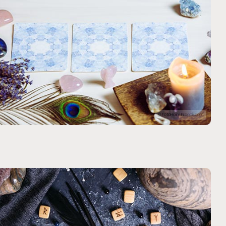
© FotoHelin | Freepik.com