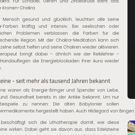
hakra. Für Schädel, Gehirn und Zirbeldrüse steht das
te Kronen-Chakra.
n Mensch gesund und glücklich, leuchten alle seine
a-Farben kräftig und intensiv. Bei seelischen oder
rlichen Problemen verblassen die Farben für die
echende Region. Mit der Chakra-Meditation kann sich
nzelne selbst helfen und seine Chakren wieder aktivieren.
erapeut bringt dabei – ähnlich wie der Reikilehrer –
Handauflegen die Energieblockaden Ihrer
Aura
wieder
.
teine - seit mehr als tausend Jahren bekannt
eine waren als Energie-Bringer und Spender von Liebe,
und Gesundheit bereits in der Antike bekannt. Um nur
Beispiele zu nennen: Die alten Babylonier sollen
einmedikamente hergestellt haben. Auch Hildegard von Bingen er
beschäftigt sich die Lithotherapie damit, wie diese
eine wirken. Dabei geht sie davon aus, dass Edelsteine