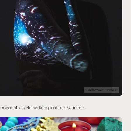
© lgolubovystock | Freepik.com
wähnt die Heilwirkung in ihren Schriften.