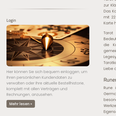
zur Kl
Das Ka
mit 22
Login
Karte 
Tarot
Bedeut
die K
gemei
Leges
Tarot
Liebe 
Hier können Sie sich bequem einloggen, um
Ihren persönlichen Kundendaten zu
Runen
verwalten oder Ihre aktuelle Bestellhistorie,
Rune i
komplett mit allen Verträgen und
Germa
Rechnungen, anzusehen.
beson
Mehr lesen »
Werkz
Eigens