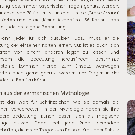
ärung bestimmter psychischer Fragen genutzt werden.
rtenset von 78 Karten ist unterteilt in
die „Große Arkana“
 Karten und in
die „Kleine Arkana“
mit 56 Karten. Jede
hat jede ihre eigene Bedeutung.
 kann jeder für sich ausüben. Dazu muss er die
ung der einzelnen Karten lernen. Gut ist es auch, sich
arten von einem anderen legen zu lassen und
nsam die Bedeutung herausfinden. Bestimmte
ysteme kommen hierbei zum Einsatz, weswegen
karten auch gerne genutzt werden, um Fragen in der
oder im Beruf zu klären.
 aus der germanischen Mythologie
st das Wort für Schriftzeichen, wie sie damals die
nen verwendeten. In der Mythologie haben sie ihre
dere Bedeutung. Runen lassen sich als magische
euge nutzen. Dabei hat jede Rune besondere
chaften, die ihrem Träger zum Beispiel Kraft oder Schutz