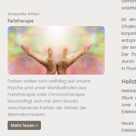
Stirnc
violet
Verwandte Artikel:
Ist ei
Farbtherapie
Chakr
körpe
entspr
der ei
Der Th
durch 
in Fluss
Heils
Farben wirken sich vielfältig auf unsere
Psyche und unser Wohlbefinden aus.
Heilst
Farbtherapie oder Chromotherapie
Glück 
beschäftigt sich mit dem Einsatz
zwei 
verschiedener Farben als Gebiet der
Edelst
Alternativmedizin.
Heute 
Mehr lesen »
Edelst