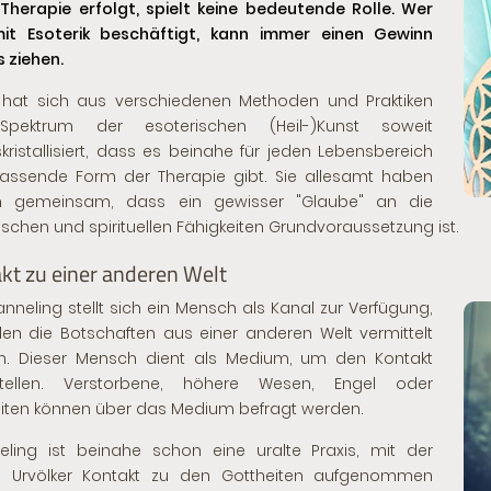
Therapie erfolgt, spielt keine bedeutende Rolle. Wer
mit Esoterik beschäftigt, kann immer einen Gewinn
 ziehen.
 hat sich aus verschiedenen Methoden und Praktiken
pektrum der esoterischen (Heil-)Kunst soweit
kristallisiert, dass es beinahe für jeden Lebensbereich
assende Form der Therapie gibt. Sie allesamt haben
h gemeinsam, dass ein gewisser "Glaube" an die
ischen und spirituellen Fähigkeiten Grundvoraussetzung ist.
kt zu einer anderen Welt
anneling
stellt sich ein Mensch als Kanal zur Verfügung,
en die Botschaften aus einer anderen Welt vermittelt
n. Dieser Mensch dient als Medium, um den Kontakt
stellen. Verstorbene, höhere Wesen, Engel oder
iten können über das Medium befragt werden.
ling ist beinahe schon eine uralte Praxis, mit der
ts Urvölker Kontakt zu den Gottheiten aufgenommen