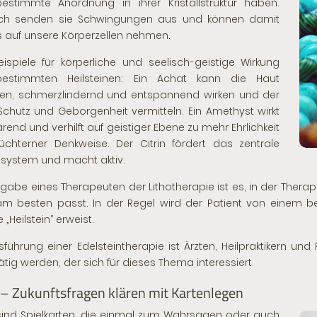
estimmte Anordnung in ihrer Kristallstruktur haben.
ch senden sie Schwingungen aus und können damit
ss auf unsere Körperzellen nehmen.
eispiele für körperliche und seelisch-geistige Wirkung
estimmten Heilsteinen: Ein Achat kann die Haut
en, schmerzlindernd und entspannend wirken und der
Schutz und Geborgenheit vermitteln. Ein Amethyst wirkt
ärend und verhilft auf geistiger Ebene zu mehr Ehrlichkeit
chterner Denkweise. Der Citrin fördert das zentrale
system und macht aktiv.
fgabe eines Therapeuten der Lithotherapie ist es, in der The
am besten passt. In der Regel wird der Patient von einem 
e „Heilstein“ erweist.
sführung einer Edelsteintherapie ist Ärzten, Heilpraktikern un
tätig werden, der sich für dieses Thema interessiert.
 – Zukunftsfragen klären mit Kartenlegen
sind Spielkarten, die einmal zum Wahrsagen oder auch