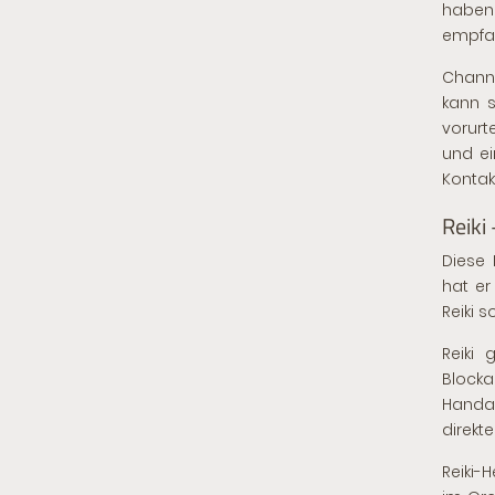
habe
empfan
Channe
kann 
vorurt
und ei
Kontak
Reiki
Diese 
hat er
Reiki s
Reiki
Block
Handau
direkt
Reiki-H