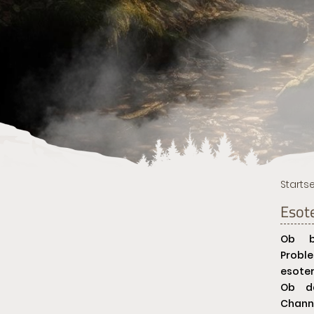
Startse
Esot
Ob be
Probl
esoter
Ob d
Chann