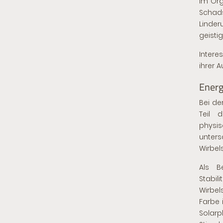
im Org
Schad
Linde
geisti
Intere
ihrer 
Energ
Bei de
Teil 
physi
unter
Wirbel
Als B
Stabil
Wirbel
Farbe 
Solarp