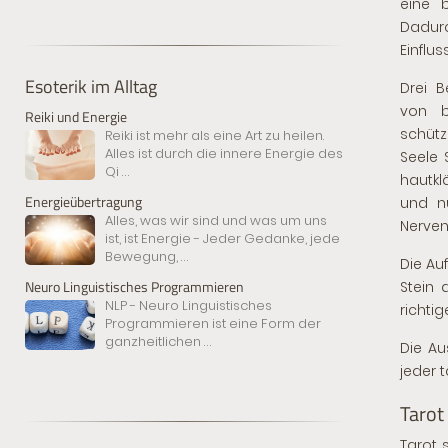
eine b
Dadur
Einflu
Esoterik im Alltag
Drei B
von b
Reiki und Energie
schütz
Reiki ist mehr als eine Art zu heilen.
Alles ist durch die innere Energie des
Seele 
Qi
...
hautkl
Energieübertragung
und nü
Alles, was wir sind und was um uns
Nerven
ist, ist Energie - Jeder Gedanke, jede
Bewegung,
...
Die Au
Neuro Linguistisches Programmieren
Stein 
NLP - Neuro Linguistisches
richtig
Programmieren ist eine Form der
ganzheitlichen
...
Die Au
jeder 
Tarot
Tarot 