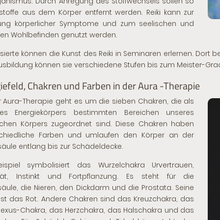
anismus. Durch Anregung des Stoffwechsels sollen so
stoffe aus dem Körper entfernt werden.
Reiki
kann zur
rung körperlicher Symptome und zum seelischen und
gen Wohlbefinden genutzt werden.
ssierte können die Kunst des Reiki in Seminaren erlernen. Dort 
Ausbildung können sie verschiedene Stufen bis zum Meister-Grad
iefeld, Chakren und Farben in der Aura -Therapie
r Aura-Therapie geht es um die sieben Chakren, die als
des Energiekörpers bestimmten Bereichen unseres
schen Körpers zugeordnet sind. Diese Chakren haben
schiedliche Farben und umlaufen den Körper an der
säule entlang bis zur Schädeldecke.
eispiel symbolisiert das Wurzelchakra Urvertrauen,
ität, Instinkt und Fortpflanzung. Es steht für die
säule, die Nieren, den Dickdarm und die Prostata. Seine
ist das Rot. Andere Chakren sind das Kreuzchakra, das
lexus-Chakra, das Herzchakra, das Halschakra und das