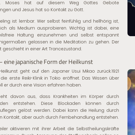
n. Moses hat auf diesem Weg Gottes Gebote
gen und Jesus hat so Kontakt zu Gott.
ling ist lernbar. Wer selbst feinfühlig und hellhörig ist,
sich
als Medium ausprobieren
. Wichtig ist dabei, eine
eilsfreie Haltung einzunehmen und selbst entspannt
nigermaßen gelassen in die Meditation zu gehen. Der
t geschieht in einer Art Trancezustand.
 – eine japanische Form der Heilkunst
Heilkunst geht auf den Japaner Usui Mikao zurück.1921
 die erste Reiki-Klinik in Tokio eröffnet. Das Wissen über
oll er durch eine Vision erfahren haben.
 geht davon aus, dass Krankheiten im Körper durch
aden entstehen. Diese Blockaden können durch
flegen gelöst werden. Dabei kann die Heilung durch
en Kontakt, aber auch durch Fernbehandlung entstehen.
eiler aktivieren mit ihrer Arbeit die Selbstheilungskräfte