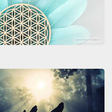
© user20678629 | Freepik.com