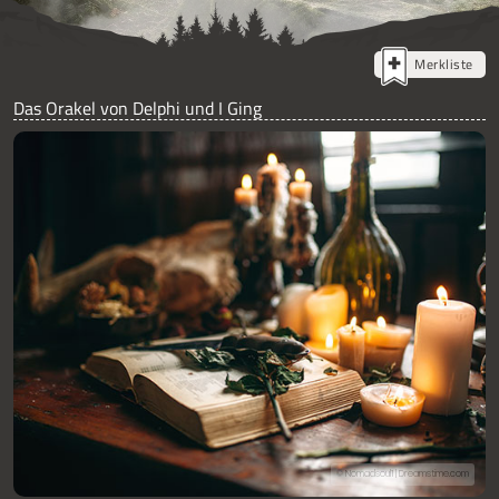
Merkliste
Das Orakel von Delphi und I Ging
© Nomadsoul1 | Dreamstime.com