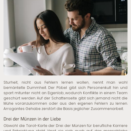
© Dmitry Dikushin | Dreamstime.com
Sturheit, nicht aus Fehlern lernen wollen, nennt man wohl
bemäntelte Dummheit. Der Pöbel gibt sich Personenkult hin und
spart mitunter nicht an Eigenlob, wodurch Konflikte in einem Team
geschürt werden. Auf der Schattenseite gibt sich jemand nicht die
Mühe voranzukommen oder aus den eigenen Fehlern zu lernen.
Arrogantes Gehabe zerstört die Basis jeglicher Zusammenarbeit.
Drei der Münzen in der Liebe
Obwohl die Tarot-Karte der Drei der Münzen für berufliche Karriere
und Entwicklung steht, lässt sie sich auch auf das menschliche