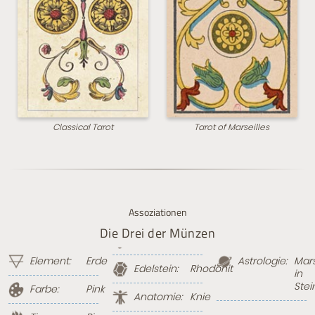
Classical Tarot
Tarot of Marseilles
Assoziationen
Die Drei der Münzen
Element:
Erde
Astrologie:
Mar
Edelstein:
Rhodonit
in
Ste
Farbe:
Pink
Anatomie:
Knie