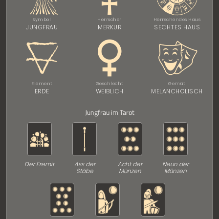
Symbol
Herrscher
Herrschendes Haus
JUNGFRAU
MERKUR
SECHTES HAUS
Element
Geschlecht
Gemüt
ERDE
WEIBLICH
MELANCHOLISCH
Jungfrau im Tarot
Der Eremit
Ass der
Acht der
Neun der
Stäbe
Münzen
Münzen