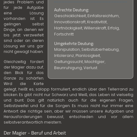
jedes Problem und
für jede Aufgabe
Aufrechte Deutung:
eine Lösung
Geschicklichkeit, Einfallsreichtum,
vorhanden ist. Es
Innovationskraft, Kreativität,
gelingen selbst
Hartnäckigkeit, Willenskraft, Erfolg,
Dinge, an denen wir
Fortschritt
bis jetzt verzweifelt
sind oder an deren
Umgekehrte Deutung:
Lösung wir uns gar
Manipulation, Selbstüberhebung,
nicht gewagt haben.
Intoleranz, Planlosigkeit,
Geltungssucht, Machtgier,
Gleichzeitig fordert
der Magier dazu auf,
Beunruhigung, Verlust
den Blick für das
Ganze zu schärfen.
Wird die Karte
gelegt, heißt es, salopp formuliert, endlich über den Tellerrand zu
blicken. Es gibt nicht nur Schwarz und Weiß, das Leben ist vielseitig
und bunt. Das gilt natürlich auch für die eigenen Fragen,
Selbstzweifel und für die Sorgen. Es muss nicht nur immer eine
Antwort die richtige sein, aber wir müssen unsere Aufgaben und
Herausforderungen bewusst, entschieden und vor allem
selbstverantwortlich meistern.
Der Magier - Beruf und Arbeit