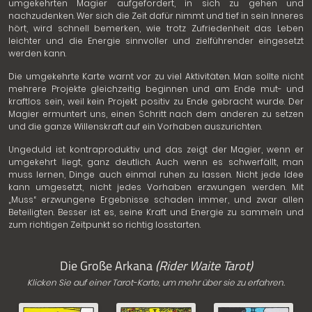
umgekehrten Magier aufgefordert, in sich zu gehen und
nachzudenken. Wer sich die Zeit dafür nimmt und tief in sein Inneres
hört, wird schnell bemerken, wie trotz Zufriedenheit das Leben
leichter und die Energie sinnvoller und zielführender eingesetzt
werden kann.
Die umgekehrte Karte warnt vor zu viel Aktivitäten. Man sollte nicht
mehrere Projekte gleichzeitig beginnen und am Ende mut- und
kraftlos sein, weil kein Projekt positiv zu Ende gebracht wurde. Der
Magier ermuntert uns, einen Schritt nach dem anderen zu setzen
und die ganze Willenskraft auf ein Vorhaben auszurichten.
Ungeduld ist kontraproduktiv und das zeigt der Magier, wenn er
umgekehrt liegt, ganz deutlich. Auch wenn es schwerfällt, man
muss lernen, Dinge auch einmal ruhen zu lassen. Nicht jede Idee
kann umgesetzt, nicht jedes Vorhaben erzwungen werden. Mit
„Muss“ erzwungene Ergebnisse schaden immer, und zwar allen
Beteiligten. Besser ist es, seine Kraft und Energie zu sammeln und
zum richtigen Zeitpunkt so richtig losstarten.
Die Große Arkana
(Rider Waite Tarot)
Klicken Sie auf einer Tarot-Karte, um mehr über sie zu erfahren.