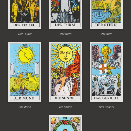
Der Teufel
Der Turm
Der Stern
Der Mond
Die Sonne
Das Gericht