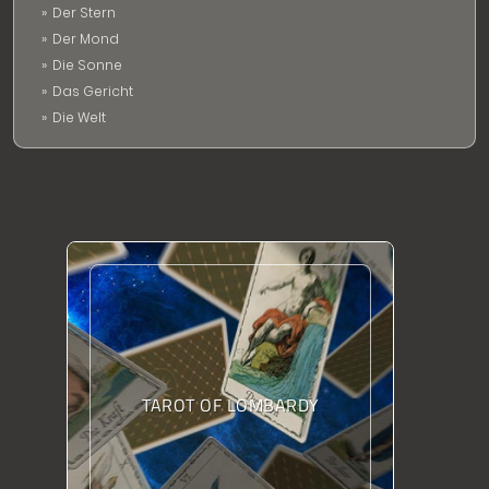
Der Stern
Der Mond
Die Sonne
Das Gericht
Die Welt
TAROT OF LOMBARDY