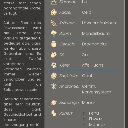
Element:
Luft
starke, fast schon
paranormale Kräfte,
Farbe:
Gelb
verfügt.
Kräuter:
Löwenmäulchen
Auf der Ebene des
Bewusstseins - wird
die Karte des
Baum:
Mandelbaum
Magiers aufgedeckt,
bedeutet das, dass
Geruch:
Drachenblut
wir Herr über unsere
Gedanken sind. Es
Öl:
Zimt
sind Zweifel
vorhanden,
Tiere:
Affe, Fuchs
Vorhaben wurden
immer wieder
Edelstein:
Opal
verschoben und es
fehlt an
Anatomie:
Gehirn,
Selbstbewusstsein.
Nervensystem
Der Magier vermittelt
Astrologie:
Merkur
aber sehr deutlich,
dass dank
Runen:
Fehu
Geschicklichkeit und
Ehwaz
innerer
Mannaz
Überzeugung es für