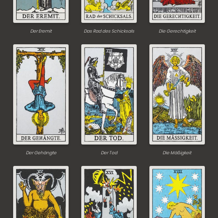
Der Eremit
Das Rad des Schicksals
Die Gerechtigkeit
Der Gehängte
Der Tod
Die Mäßigkeit