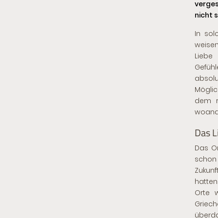
verges
nicht 
In sol
weisen
Liebe
Gefüh
absolu
Möglic
dem r
woande
Das L
Das Or
schon 
Zukunf
hatten
Orte 
Griec
überda