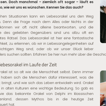
sen. Doch manchmal – ziemlich oft sogar – läuft es
so, wie wir uns es wünschen. Kennen Sie das auch?
chen Situationen kann ein Liebesorakel uns den Weg
. Denn die Frage nach dem Alles oder Nichts in der
 können wir oft nicht alleine beantworten, und die
le des geliebten Gegenübers sind uns allzu oft ein
tes Rätsel. Das Liebesorakel ist hier eine fantastische
hkeit, zu erkennen, ob wir in Liebesangelegenheiten auf
ichtigen Weg sind, oder ob wir unser Glück lieber
rs suchen sollten. Erfahren Sie hier nun mehr über die Gesch
iebesorakel im Laufe der Zeit
akel ist so alt wie die Menschheit selbst. Denn immer
haben sich die Menschen dafür interessiert, was die
t bringt, und wie sich das Leben entwickeln wird. Orakel
 in alten Kulturen eine wichtige Bedeutung. So gab es
wie das bekannte
Orakel von Delphi
im klassischen
henland, dessen Mythos bis in die heutige Zeit
uert hat.