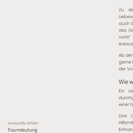
Zu de
Liebes
auch S
des Gä
nicht“
Antwor
Ab dem
gerne 
der Vo
Wie w
Ein L
durchg
einer 
Das O
Hilfsm
Verwandte Artikel:
Traumdeutung
Einhan