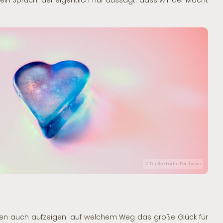
 ein Spruch, der eigentlich nur aussagt, dass wir der Macht
© Tim Mossholder | Pexels.com
en auch aufzeigen, auf welchem Weg das große Glück für