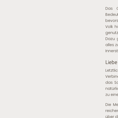
Das O
Bede
bevors
Volk h
genutz
Dazu g
alles 
Inners
Liebe
Letzt
Verbin
das Sc
natürl
zu ei
Die Me
reich
über de