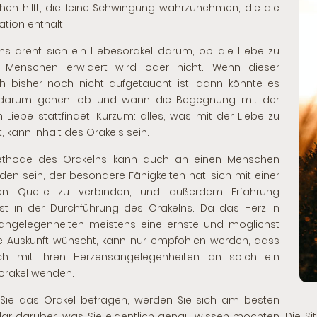
en hilft, die feine Schwingung wahrzunehmen, die die
ation enthält.
ns dreht sich ein Liebesorakel darum, ob die Liebe zu
 Menschen erwidert wird oder nicht. Wenn dieser
 bisher noch nicht aufgetaucht ist, dann könnte es
darum gehen, ob und wann die Begegnung mit der
 Liebe stattfindet. Kurzum: alles, was mit der Liebe zu
, kann Inhalt des Orakels sein.
ethode des Orakelns kann auch an einen Menschen
en sein, der besondere Fähigkeiten hat, sich mit einer
en Quelle zu verbinden, und außerdem Erfahrung
st in der Durchführung des Orakelns. Da das Herz in
angelegenheiten meistens eine ernste und möglichst
e Auskunft wünscht, kann nur empfohlen werden, dass
ich mit Ihren Herzensangelegenheiten an solch ein
orakel wenden.
Sie das Orakel befragen, werden Sie sich am besten
lar darüber, was Sie eigentlich genau wissen möchten. Die Situ