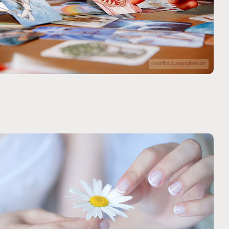
© Maffboy | Dreamstime.com