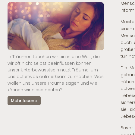
Mensch
Inform
Meiste
einem
Mensch
auch 
großen
tun hat
In Träumen tauchen wir ein in eine Welt, die
wir oft nicht selbst beeinflussen können.
Die M
Unser Unterbewusstsein nutzt Träume, um
gebund
uns auf etwas aufmerksam zu machen. Was
höher
wollen uns unsere Träume sagen und wie
aufwei
können wir diese deuten?
Liebes
Mehr lesen »
sicher
sie s
Liebes
Bevor 
ganz k