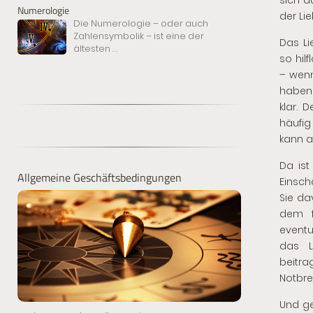
sich a
Numerologie
der Li
Die Numerologie – oder auch
Zahlensymbolik – ist eine der
Das Li
ältesten
...
so hil
– wenn
haben. 
klar. 
häufig
kann a
Da ist
Allgemeine Geschäftsbedingungen
Einsc
Sie da
dem f
eventu
das L
beitra
Notbre
Und ge