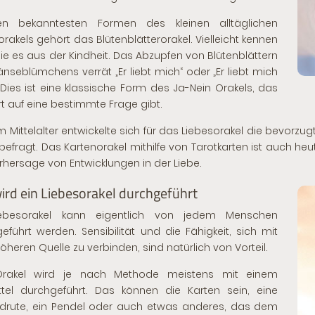
n bekanntesten Formen des kleinen alltäglichen
orakels gehört das Blütenblätterorakel. Vielleicht kennen
ie es aus der Kindheit. Das Abzupfen von Blütenblättern
nseblümchens verrät „Er liebt mich“ oder „Er liebt mich
. Dies ist eine klassische Form des Ja-Nein Orakels, das
t auf eine bestimmte Frage gibt.
 Mittelalter entwickelte sich für das Liebesorakel die bevorz
befragt. Das Kartenorakel mithilfe von
Tarotkarten
ist auch he
rhersage von Entwicklungen in der Liebe.
ird ein Liebesorakel durchgeführt
iebesorakel kann eigentlich von jedem Menschen
eführt werden. Sensibilität und die Fähigkeit, sich mit
höheren Quelle zu verbinden, sind natürlich von Vorteil.
rakel wird je nach Methode meistens mit einem
ittel durchgeführt. Das können die Karten sein, eine
drute,
ein Pendel
oder auch etwas anderes, das dem