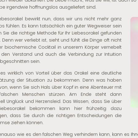
uch wieder abkühlen. Die Liebe macht, was sie will, ist auch so
ebe irgendwie hoffnungslos ausgeliefert sind.
ebesorakel bewirkt nun, dass wir uns nicht mehr ganz
flos fühlen. Es kann tatsächlich ein guter Wegweiser sein
 Sie die richtige Methode für Ihr Liebesorakel gefunden
Denn wer verliebt ist, sieht und fühlt die Dinge oft nicht
Der biochemische Cocktail in unserem Körper vernebelt
 den Verstand und auch die Verbindung zur Intuition
bgeschnitten sein.
 es wirklich von Vorteil über das Orakel eine deutliche
hätzung der Situation zu bekommen. Denn was haben
von, wenn Sie sich Hals über Kopf in eine Abenteuer mit
alschen Menschen stürzen. Am Ende steht dann
ell Unglück und Herzensleid. Das Wissen, dass Sie über
iebesorakel
bekommen kann hier frühzeitig dazu
gen, dass Sie durch die richtigen Entscheidungen die
mse ziehen können.
nauso wie es den falschen Weg verhindern kann, kann es Ihn