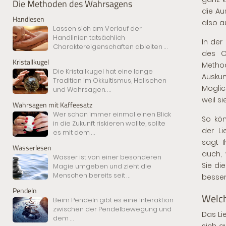
Die Methoden des Wahrsagens
die Au
Handlesen
also a
Lassen sich am Verlauf der
Handlinien tatsächlich
In der
Charaktereigenschaften ableiten
...
des O
Kristallkugel
Method
Die Kristallkugel hat eine lange
Ausku
Tradition im Okkultismus, Hellsehen
Möglic
und Wahrsagen.
...
weil si
Wahrsagen mit Kaffeesatz
Wer schon immer einmal einen Blick
So kö
in die Zukunft riskieren wollte, sollte
der Li
es mit dem
...
sagt I
Wasserlesen
auch, 
Wasser ist von einer besonderen
Sie di
Magie umgeben und zieht die
Menschen bereits seit
...
besser
Pendeln
Welch
Beim Pendeln gibt es eine Interaktion
zwischen der Pendelbewegung und
Das Li
dem
...