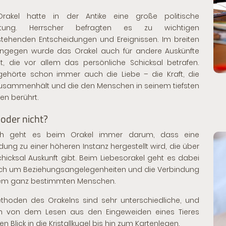
rakel hatte in der Antike eine große politische
utung. Herrscher befragten es zu wichtigen
tehenden Entscheidungen und Ereignissen. Im breiten
ingegen wurde das Orakel auch für andere Auskünfte
t, die vor allem das persönliche Schicksal betrafen.
ehörte schon immer auch die Liebe – die Kraft, die
zusammenhält und die den Menschen in seinem tiefsten
ten berührt.
 oder nicht?
lich geht es beim Orakel immer darum, dass eine
dung zu einer höheren Instanz hergestellt wird, die über
hicksal Auskunft gibt. Beim Liebesorakel geht es dabei
ich um Beziehungsangelegenheiten und die Verbindung
nem ganz bestimmten Menschen.
thoden des Orakelns sind sehr unterschiedliche, und
en von dem Lesen aus den Eingeweiden eines Tieres
n Blick in die Kristallkugel bis hin zum Kartenlegen.