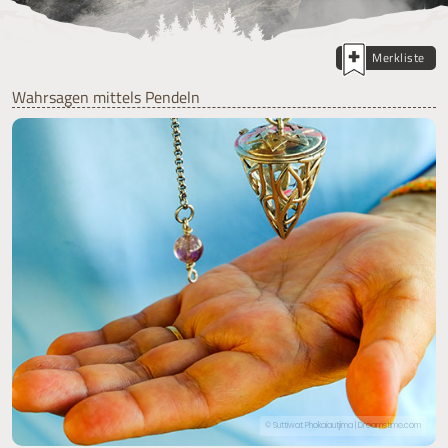
Merkliste
Wahrsagen mittels Pendeln
© Suttiwat Phokaiautjima | Dreamstime.com