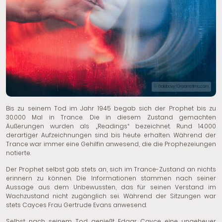
© Golubovy | Dreamstime.com
Bis zu seinem Tod im Jahr 1945 begab sich der Prophet bis zu
30.000 Mal in Trance. Die in diesem Zustand gemachten
Äußerungen wurden als „Readings“ bezeichnet. Rund 14.000
derartiger Aufzeichnungen sind bis heute erhalten. Während der
Trance war immer eine Gehilfin anwesend, die die Prophezeiungen
notierte.
Der Prophet selbst gab stets an, sich im Trance-Zustand an nichts
erinnern zu können. Die Informationen stammen nach seiner
Aussage aus dem Unbewussten, das für seinen Verstand im
Wachzustand nicht zugänglich sei. Während der Sitzungen war
stets Cayces Frau Gertrude Evans anwesend.
Selbst nach seinem Tod genießt Edgar Cayce eine ungeheuer