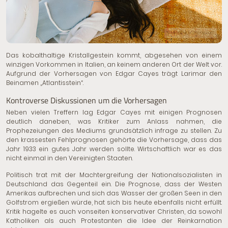
© Mikhail Nilov | Pexels.com
Das kobalthaltige Kristallgestein kommt, abgesehen von einem
winzigen Vorkommen in Italien, an keinem anderen Ort der Welt vor.
Aufgrund der Vorhersagen von Edgar Cayes trägt Larimar den
Beinamen „Atlantisstein“.
Kontroverse Diskussionen um die Vorhersagen
Neben vielen Treffern lag Edgar Cayes mit einigen Prognosen
deutlich daneben, was Kritiker zum Anlass nahmen, die
Prophezeiungen des Mediums grundsätzlich infrage zu stellen. Zu
den krassesten Fehlprognosen gehörte die Vorhersage, dass das
Jahr 1933 ein gutes Jahr werden sollte. Wirtschaftlich war es das
nicht einmal in den Vereinigten Staaten.
Politisch trat mit der Machtergreifung der Nationalsozialisten in
Deutschland das Gegenteil ein. Die Prognose, dass der Westen
Amerikas aufbrechen und sich das Wasser der großen Seen in den
Golfstrom ergießen würde, hat sich bis heute ebenfalls nicht erfüllt.
Kritik hagelte es auch vonseiten konservativer Christen, da sowohl
Katholiken als auch Protestanten
die Idee der Reinkarnation