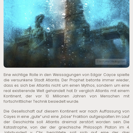
© ArtTower | Pixabay.com
Eine wichtige Rolle in den Weissagungen von Edgar Cayce spielte
die versunkene Stadt Atlantis. Der Prophet betonte immer wieder,
dass es sich bei Atlantis nicht um einen Mythos, sondern um eine
real existierende Welt gehandelt hat. Er verglich Atlantis mit einem
Kontinent, der vor 10 Millionen Jahren von Menschen mit
fortschrittlicher Technik besiedelt wurde.
Die Gesellschaft auf diesem Kontinent war nach Auffassung von
Cayes in eine „gute“ und eine „böse“ Fraktion aufgespalten. Im Lauf
der Geschichte soll Atlantis dreimal zerstört worden sein. Die
Katastrophe, von der der griechische Philosoph Platon im 4.
Jahrhundert v. Chr. berichtete, soll sich auf eine der drei