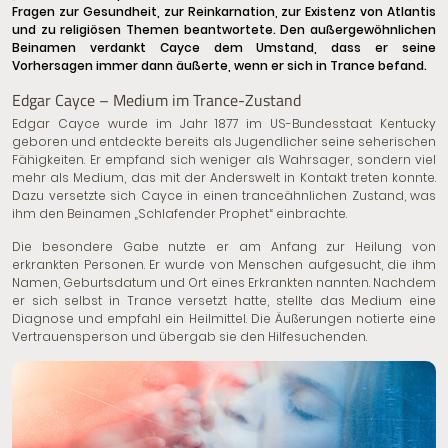
Fragen zur Gesundheit, zur Reinkarnation, zur Existenz von Atlantis
und zu religiösen Themen beantwortete. Den außergewöhnlichen
Beinamen verdankt Cayce dem Umstand, dass er seine
Vorhersagen immer dann äußerte, wenn er sich in Trance befand.
Edgar Cayce – Medium im Trance-Zustand
Edgar Cayce wurde im Jahr 1877 im US-Bundesstaat Kentucky
geboren und entdeckte bereits als Jugendlicher seine seherischen
Fähigkeiten. Er empfand sich weniger als Wahrsager, sondern viel
mehr als
Medium
, das mit der Anderswelt in Kontakt treten konnte.
Dazu versetzte sich Cayce in einen tranceähnlichen Zustand, was
ihm den Beinamen „Schlafender Prophet“ einbrachte.
Die besondere Gabe nutzte er am Anfang zur Heilung von
erkrankten Personen. Er wurde von Menschen aufgesucht, die ihm
Namen, Geburtsdatum und Ort eines Erkrankten nannten. Nachdem
er sich selbst in Trance versetzt hatte, stellte das Medium eine
Diagnose und empfahl ein Heilmittel. Die Äußerungen notierte eine
Vertrauensperson und übergab sie den Hilfesuchenden.