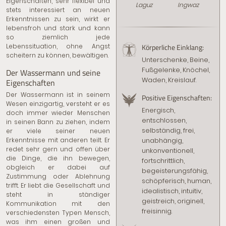
Eigenschaften, sehr flexibel und
Laguz
Ingwaz
stets interessiert an neuen
Erkenntnissen zu sein, wirkt er
lebensfroh und stark und kann
so ziemlich jede
Körperliche Einklang:
Lebenssituation, ohne Angst
scheitern zu können, bewältigen.
Unterschenke, Beine,
Fußgelenke, Knöchel,
Der Wassermann und seine
Waden, Kreislauf.
Eigenschaften
Der Wassermann ist in seinem
Positive Eigenschaften:
Wesen einzigartig, versteht er es
Energisch,
doch immer wieder Menschen
entschlossen,
in seinen Bann zu ziehen, indem
selbständig, frei,
er viele seiner neuen
unabhängig,
Erkenntnisse mit anderen teilt. Er
redet sehr gern und offen über
unkonventionell,
die Dinge, die ihn bewegen,
fortschrittlich,
obgleich er dabei auf
begeisterungsfähig,
Zustimmung oder Ablehnung
schöpferisch, human,
trifft. Er liebt die Gesellschaft und
idealistisch, intuitiv,
steht in ständiger
geistreich, originell,
Kommunikation mit den
freisinnig.
verschiedensten Typen Mensch,
was ihm einen großen und