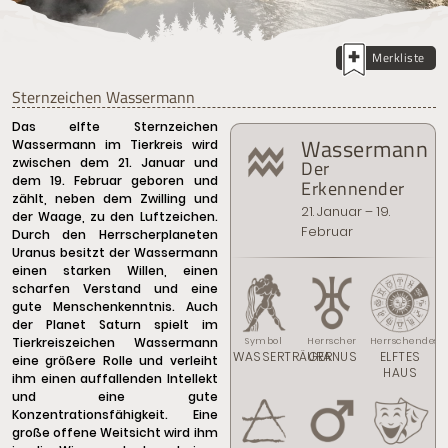
Merkliste
Sternzeichen Wassermann
Das elfte Sternzeichen
Wassermann
Wassermann im Tierkreis wird
zwischen dem 21. Januar und
Der
dem 19. Februar geboren und
Erkennender
zählt, neben dem Zwilling und
21. Januar – 19.
der Waage, zu den Luftzeichen.
Februar
Durch den Herrscherplaneten
Uranus besitzt der Wassermann
einen starken Willen, einen
scharfen Verstand und eine
gute Menschenkenntnis. Auch
der Planet Saturn spielt im
Tierkreiszeichen Wassermann
Symbol
Herrscher
Herrschendes 
WASSERTRÄGER
URANUS
ELFTES
eine größere Rolle und verleiht
HAUS
ihm einen auffallenden Intellekt
und eine gute
Konzentrationsfähigkeit. Eine
große offene Weitsicht wird ihm