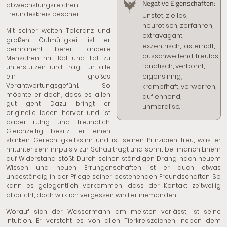
Negative Eigenschaften:
abwechslungsreichen
Freundeskreis beschert.
Unstet, ziellos,
neurotisch, zerfahren,
Mit seiner weiten Toleranz und
extravagant,
großen Gutmütigkeit ist er
exzentrisch, lasterhaft,
permanent bereit, andere
ausschweifend, treulos,
Menschen mit Rat und Tat zu
fanatisch, verbohrt,
unterstützen und trägt für alle
eigensinnig,
ein großes
Verantwortungsgefühl. So
krampfhaft, verworren,
möchte er doch, dass es allen
auflehnend,
gut geht. Dazu bringt er
unmoralisc.
originelle Ideen hervor und ist
dabei ruhig und freundlich.
Gleichzeitig besitzt er einen
starken Gerechtigkeitssinn und ist seinen Prinzipien treu, was er
mitunter sehr impulsiv zur Schau trägt und somit bei manch Einem
auf Widerstand stößt. Durch seinen ständigen Drang nach neuem
Wissen und neuen Errungenschaften ist er auch etwas
unbeständig in der Pflege seiner bestehenden Freundschaften. So
kann es gelegentlich vorkommen, dass der Kontakt zeitweilig
abbricht, doch wirklich vergessen wird er niemanden.
Worauf sich der Wassermann am meisten verlässt, ist seine
Intuition. Er versteht es von allen Tierkreiszeichen, neben dem