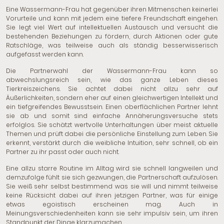
Eine Wassermann-Frau hat gegenüber ihren Mitmenschen keinerlei
Vorurteile und kann mit jedem eine tiefere Freundschaft eingehen.
Sie legt viel Wert auf intellektuellen Austausch und versucht die
bestehenden Beziehungen zu fördern, durch Aktionen oder gute
Ratschläge, was teilweise auch als ständig besserwisserisch
aufgefasst werden kann.
Die Partnerwahl der Wassermann-Frau kann so
abwechslungsreich sein, wie das ganze Leben dieses
Tierkreiszeichens. Sie achtet dabei nicht allzu sehr auf
Äußerlichkeiten, sondern eher auf einen gleichwertigen Intellekt und
ein tiefgreifendes Bewusstsein. Einen oberflächlichen Partner lehnt
sie ab und somit sind einfache Annäherungsversuche stets
erfolglos. Sie schätzt wertvolle Unterhaltungen über meist aktuelle
Themen und prüft dabei die persönliche Einstellung zum Leben. Sie
erkennt, verstärkt durch die weibliche Intuition, sehr schnell, ob ein
Partner zu ihr passt oder auch nicht.
Eine allzu starre Routine im Alltag wird sie schnell langweilen und
demzufolge fühlt sie sich gezwungen, die Partnerschaft aufzulösen.
Sie weiß sehr selbst bestimmend was sie will und nimmt teilweise
keine Rücksicht dabei auf ihren jetzigen Partner, was für einige
etwas egoistisch erscheinen mag. Auch in
Meinungsverschiedenheiten kann sie sehr impulsiv sein, um ihren
Standpunkt der Dinge klarzumachen.