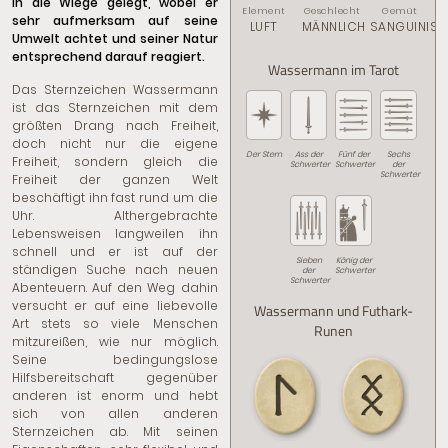
in die Wiege gelegt, wobei er
Element
Geschlecht
Gemüt
sehr aufmerksam auf seine
LUFT
MÄNNLICH
SANGUINIS
Umwelt achtet und seiner Natur
entsprechend darauf reagiert.
Wassermann im Tarot
Das Sternzeichen Wassermann
ist das Sternzeichen mit dem
größten Drang nach Freiheit,
doch nicht nur die eigene
Der Stern
Ass der
Fünf der
Sechs
Freiheit, sondern gleich die
Schwerter
Schwerter
der
Schwerter
Freiheit der ganzen Welt
beschäftigt ihn fast rund um die
Uhr. Althergebrachte
Lebensweisen langweilen ihn
schnell und er ist auf der
Sieben
König der
ständigen Suche nach neuen
der
Schwerter
Schwerter
Abenteuern. Auf den Weg dahin
versucht er auf eine liebevolle
Wassermann und Futhark-
Art stets so viele Menschen
Runen
mitzureißen, wie nur möglich.
Seine bedingungslose
Hilfsbereitschaft gegenüber
anderen ist enorm und hebt
sich von allen anderen
Sternzeichen ab. Mit seinen