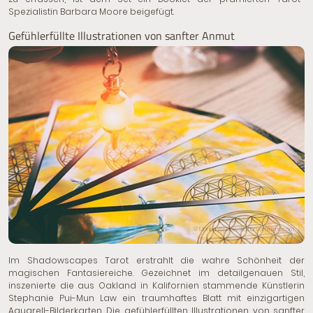
Spezialistin Barbara Moore beigefügt.
Gefühlerfüllte Illustrationen von sanfter Anmut
© Monika Wisniewska | Dreamstime.com
Im Shadowscapes Tarot erstrahlt die wahre Schönheit der
magischen Fantasiereiche. Gezeichnet im detailgenauen Stil,
inszenierte die aus Oakland in Kalifornien stammende Künstlerin
Stephanie Pui-Mun Law ein traumhaftes Blatt mit einzigartigen
Aquarell-Bilderkarten. Die gefühlerfüllten Illustrationen von sanfter