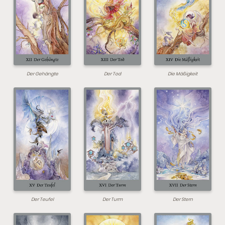
Der Gehängte
Der Tod
Die Mäßigkeit
Der Teufel
Der Turm
Der Stern