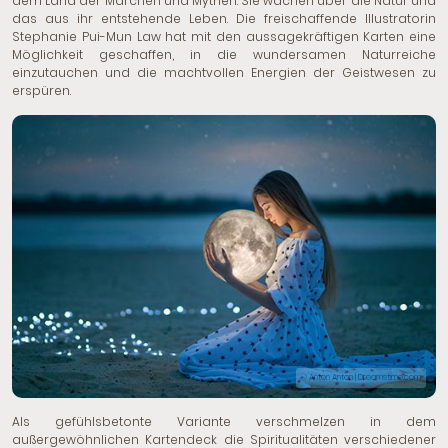
dem Land der Märchen und Mythen. Sie wachen über die Natur und
das aus ihr entstehende Leben. Die freischaffende Illustratorin
Stephanie Pui-Mun Law hat mit den aussagekräftigen Karten eine
Möglichkeit geschaffen, in die wundersamen Naturreiche
einzutauchen und die machtvollen Energien der Geistwesen zu
erspüren.
© Anton Anton | Dreamstime.com
Als gefühlsbetonte Variante verschmelzen in dem
außergewöhnlichen Kartendeck die Spiritualitäten verschiedener