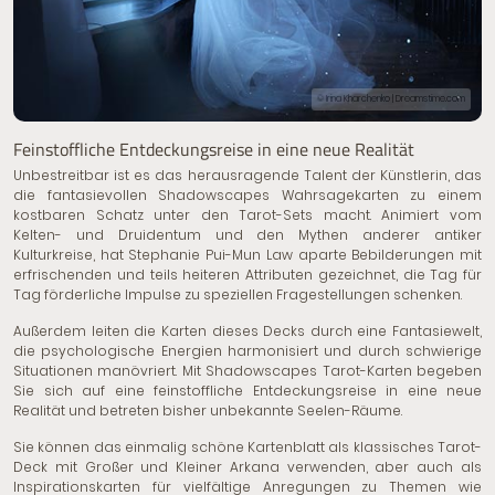
© Irina Kharchenko | Dreamstime.com
Feinstoffliche Entdeckungsreise in eine neue Realität
Unbestreitbar ist es das herausragende Talent der Künstlerin, das
die fantasievollen Shadowscapes Wahrsagekarten zu einem
kostbaren Schatz unter den Tarot-Sets macht. Animiert vom
Kelten- und Druidentum und den Mythen anderer antiker
Kulturkreise, hat Stephanie Pui-Mun Law aparte Bebilderungen mit
erfrischenden und teils heiteren Attributen gezeichnet, die Tag für
Tag förderliche Impulse zu speziellen Fragestellungen schenken.
Außerdem leiten die Karten dieses Decks durch eine Fantasiewelt,
die psychologische Energien harmonisiert und durch schwierige
Situationen manövriert. Mit Shadowscapes Tarot-Karten begeben
Sie sich auf eine feinstoffliche Entdeckungsreise in eine neue
Realität und betreten bisher unbekannte Seelen-Räume.
Sie können das einmalig schöne Kartenblatt als klassisches Tarot-
Deck mit Großer und Kleiner Arkana verwenden, aber auch als
Inspirationskarten für vielfältige Anregungen zu Themen wie