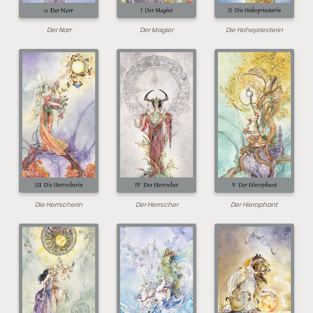
Der Narr
Der Magier
Die Hohepriesterin
Die Herrscherin
Der Herrscher
Der Hierophant