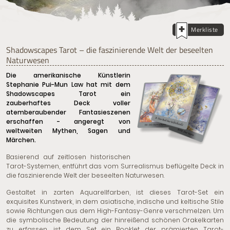
Merkliste
Shadowscapes Tarot – die faszinierende Welt der beseelten
Naturwesen
Die amerikanische Künstlerin
Stephanie Pui-Mun Law hat mit dem
Shadowscapes Tarot ein
zauberhaftes Deck voller
atemberaubender Fantasieszenen
erschaffen - angeregt von
weltweiten Mythen, Sagen und
Märchen.
Basierend auf zeitlosen historischen
Tarot-Systemen, entführt das vom Surrealismus beflügelte Deck in
die faszinierende Welt der beseelten Naturwesen.
Gestaltet in zarten Aquarellfarben, ist dieses Tarot-Set ein
exquisites Kunstwerk, in dem asiatische, indische und keltische Stile
sowie Richtungen aus dem High-Fantasy-Genre verschmelzen. Um
die symbolische Bedeutung der hinreißend schönen Orakelkarten
zu erfassen, ist dem Set ein Booklet der prämierten Tarot-