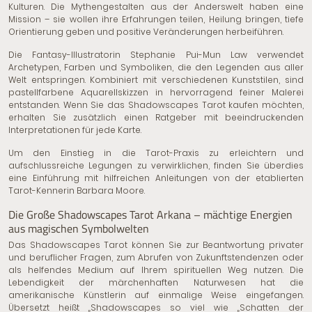
Kulturen. Die Mythengestalten aus der Anderswelt haben eine
Mission – sie wollen ihre Erfahrungen teilen, Heilung bringen, tiefe
Orientierung geben und positive Veränderungen herbeiführen.
Die Fantasy-Illustratorin Stephanie Pui-Mun Law verwendet
Archetypen, Farben und Symboliken, die den Legenden aus aller
Welt entspringen. Kombiniert mit verschiedenen Kunststilen, sind
pastellfarbene Aquarellskizzen in hervorragend feiner Malerei
entstanden. Wenn Sie das Shadowscapes Tarot kaufen möchten,
erhalten Sie zusätzlich einen Ratgeber mit beeindruckenden
Interpretationen für jede Karte.
Um den Einstieg in die Tarot-Praxis zu erleichtern und
aufschlussreiche Legungen zu verwirklichen, finden Sie überdies
eine Einführung mit hilfreichen Anleitungen von der etablierten
Tarot-Kennerin Barbara Moore.
Die Große Shadowscapes Tarot Arkana – mächtige Energien
aus magischen Symbolwelten
Das Shadowscapes Tarot können Sie zur Beantwortung privater
und beruflicher Fragen, zum Abrufen von Zukunftstendenzen oder
als helfendes Medium auf Ihrem spirituellen Weg nutzen. Die
Lebendigkeit der märchenhaften Naturwesen hat die
amerikanische Künstlerin auf einmalige Weise eingefangen.
Übersetzt heißt „Shadowscapes so viel wie „Schatten der