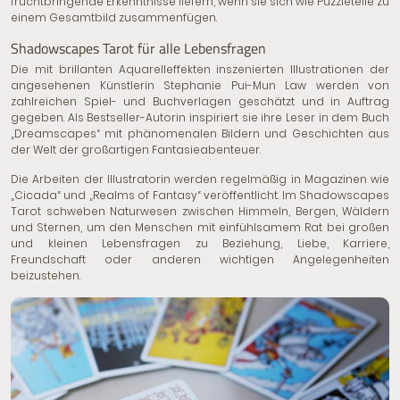
fruchtbringende Erkenntnisse liefern, wenn sie sich wie Puzzleteile zu
einem Gesamtbild zusammenfügen.
Shadowscapes Tarot für alle Lebensfragen
Die mit brillanten Aquarelleffekten inszenierten Illustrationen der
angesehenen Künstlerin Stephanie Pui-Mun Law werden von
zahlreichen Spiel- und Buchverlagen geschätzt und in Auftrag
gegeben. Als Bestseller-Autorin inspiriert sie ihre Leser in dem Buch
„Dreamscapes“ mit phänomenalen Bildern und Geschichten aus
der Welt der großartigen Fantasieabenteuer.
Die Arbeiten der Illustratorin werden regelmäßig in Magazinen wie
„Cicada“ und „Realms of Fantasy“ veröffentlicht. Im Shadowscapes
Tarot schweben Naturwesen zwischen Himmeln, Bergen, Wäldern
und Sternen, um den Menschen mit einfühlsamem Rat bei großen
und kleinen Lebensfragen zu Beziehung, Liebe, Karriere,
Freundschaft oder anderen wichtigen Angelegenheiten
beizustehen.