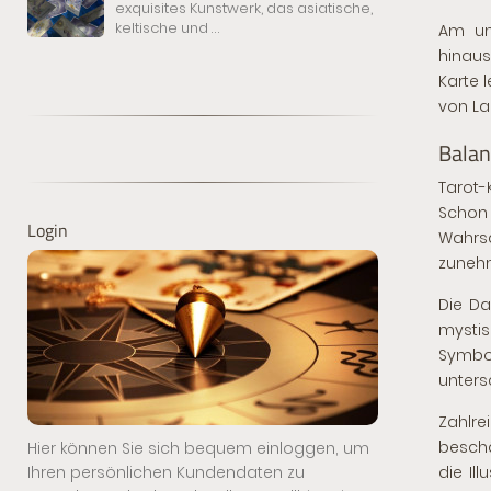
exquisites Kunstwerk, das asiatische,
keltische und
...
Am un
hinau
Karte 
von La 
Balan
Tarot-
Schon 
Login
Wahrsa
zunehm
Die Da
mysti
Symbol
unters
Zahlre
beschä
Hier können Sie sich bequem einloggen, um
Ihren persönlichen Kundendaten zu
die Il