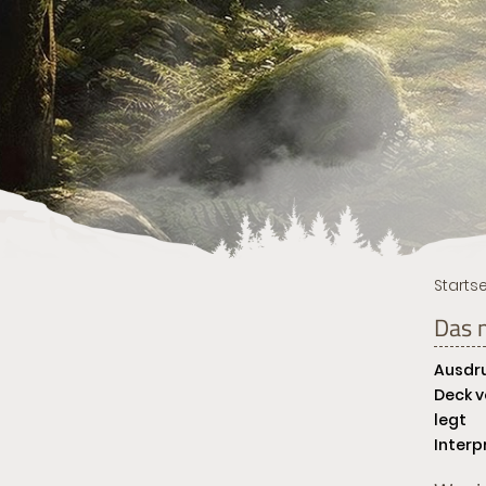
Startse
Das 
Ausdru
Deck v
legt
Interp