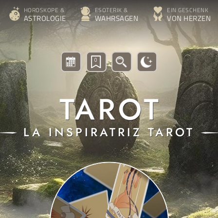
HOROSKOPE &
ESOTERIK &
EIN GESCHENK
ASTROLOGIE
WAHRSAGEN
VON HERZEN
0
LA INSPIRATRIZ TAROT