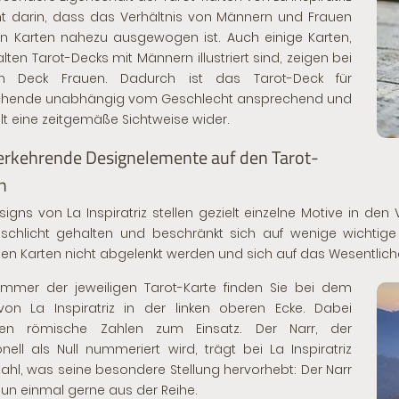
t darin, dass das Verhältnis von Männern und Frauen
n Karten nahezu ausgewogen ist. Auch einige Karten,
alten Tarot-Decks mit Männern illustriert sind, zeigen bei
m Deck Frauen. Dadurch ist das Tarot-Deck für
chende unabhängig vom Geschlecht ansprechend und
lt eine zeitgemäße Sichtweise wider.
rkehrende Designelemente auf den Tarot-
n
signs von La Inspiratriz stellen gezielt einzelne Motive in de
 schlicht gehalten und beschränkt sich auf wenige wichtige
nen Karten nicht abgelenkt werden und sich auf das Wesentliche
mmer der jeweiligen Tarot-Karte finden Sie bei dem
on La Inspiratriz in der linken oberen Ecke. Dabei
n römische Zahlen zum Einsatz. Der Narr, der
ionell als Null nummeriert wird, trägt bei La Inspiratriz
Zahl, was seine besondere Stellung hervorhebt: Der Narr
nun einmal gerne aus der Reihe.