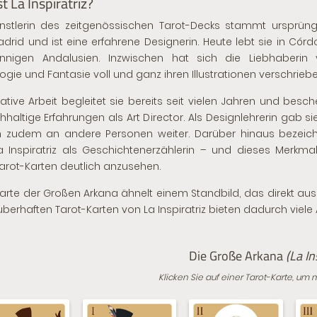
t La Inspiratriz?
nstlerin des zeitgenössischen Tarot-Decks stammt ursprüng
drid und ist eine erfahrene Designerin. Heute lebt sie in Cór
nnigen Andalusien. Inzwischen hat sich die Liebhaberin
ogie und Fantasie voll und ganz ihren Illustrationen verschriebe
eative Arbeit begleitet sie bereits seit vielen Jahren und besch
chhaltige Erfahrungen als Art Director. Als Designlehrerin gab sie
n zudem an andere Personen weiter. Darüber hinaus bezeic
a Inspiratriz als Geschichtenerzählerin – und dieses Merkmal
Tarot-Karten deutlich anzusehen.
arte der Großen Arkana ähnelt einem Standbild, das direkt aus
uberhaften Tarot-Karten von La Inspiratriz bieten dadurch viele
Die Große Arkana
(La In
Klicken Sie auf einer Tarot-Karte, um 