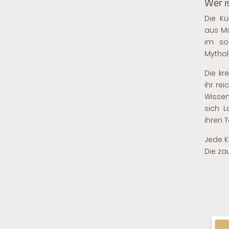
Wer is
Die Kü
aus Ma
im so
Mythol
Die kr
ihr rei
Wisse
sich L
ihren 
Jede K
Die za