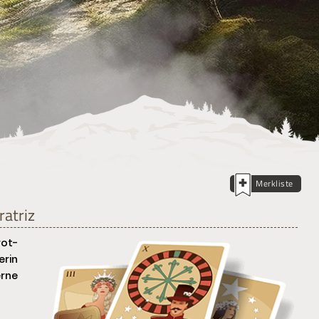
Merkliste
ratriz
rot-
erin
rne