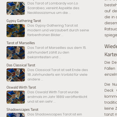
Das Tarot of Lombardy von Lo
besteh
Scarabeo, vereint Aspekte des
auf de
Neoklassizismus um die
...
die in 
Gypsy Gathering Tarot
diese
Das Gypsy Gathering Tarot ist
Ratsu
modern und verzaubert durch seine
farbenfrohen Bilder
...
spiege
Tarot of Marseilles
Wiede
Das Tarot of Marseilles aus dem 15.
Jahrhundert zählt zu den
Karte
bekanntesten und
...
Die De
Das Classical Tarot
Fällen
Das Classical Tarot ist seit Ende des
einzel
18. Jahrhunderts ein Vorbild für viele
andere
...
Die Nu
Oswald Wirth Tarot
Deck v
Das Oswald Wirth Tarot wurde
komme
erstmals im Jahr 1889 veröffentlicht
und ist ein sehr
...
tradit
keine 
Shadowscapes Tarot
Das Shadowscapes Tarot ist ein
tanzt 