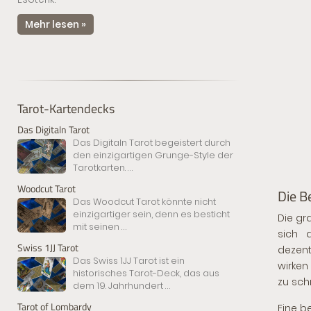
Mehr lesen »
Tarot-Kartendecks
Das Digitaln Tarot
Das Digitaln Tarot begeistert durch
den einzigartigen Grunge-Style der
Tarotkarten.
...
Woodcut Tarot
Die B
Das Woodcut Tarot könnte nicht
einzigartiger sein, denn es besticht
Die gr
mit seinen
...
sich 
Swiss 1JJ Tarot
dezent
Das Swiss 1JJ Tarot ist ein
wirke
historisches Tarot-Deck, das aus
zu sch
dem 19. Jahrhundert
...
Tarot of Lombardy
Eine b