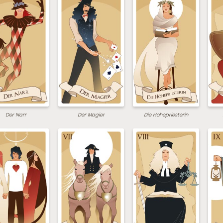
Der Narr
Der Magier
Die Hohepriesterin