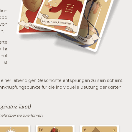
lich
doba
 von
n.
erte
 ihr
hnet
 ist
 einer lebendigen Geschichte entsprungen zu sein scheint.
 Anknüpfungspunkte für die individuelle Deutung der Karten.
spiratriz Tarot)
mehr über sie zu erfahren.