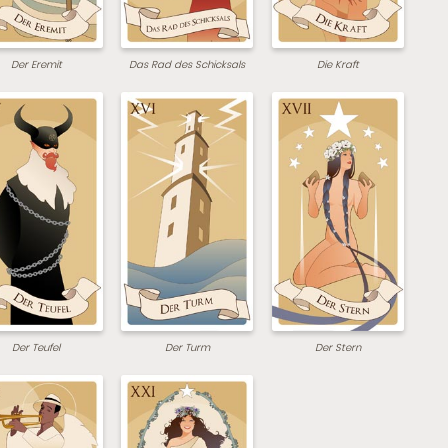
Der Eremit
Das Rad des Schicksals
Die Kraft
Der Teufel
Der Turm
Der Stern