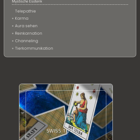
Mystische Esoterik
Telepathie
Karma
Aura sehen
Reinkarnation
Channeling
Tierkommunikation
SWISS 1JJ TAROT